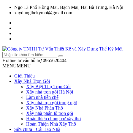
Ngõ 13 Phố Hồng Mai, Bạch Mai, Hai Bà Trưng, Hà Nội
xaydungthekymoi@gmail.com
Hotline tư vấn hỗ trợ
0965620404
MENU
MENU
Giới Thiệu
Xây Nhà Trọn Gói
Xây Biệt Thự Trọn Gói
Xây nhà trọn gói Hà Nội
Làm nhà tiền chế
Xây nhà trọn gói trong ngõ
Xây Nhà Phần Thô
Xây nhà phân lô trọn gói
Hoàn thiện chung cư xây thô
Hoàn Thiện Nhà Xây Thô
Sửa chữa - Cải Tạo Nhà