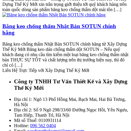
Dựng Thế Kỷ Mới xin trân trọng giới thiệu tới quý khách hàng trên
toàn quốc dòng sản phẩm băng keo chống thấm dột mái tôn […]
Băng keo chống thấm Nhật Bản SOTUN chính
hãng
Băng keo chống thấm Nhật Bản SOTUN chính hãng từ Xây Dựng
Thế Kỷ Mới Băng keo dán chống thấm dột SOTUN – Nếu quý
khách đang có nhu cầu tìm kiếm một loại băng keo chống thấm nhật
bản THỰC SỰ TỐT và chất lượng trên thị trường hiện nay, thì đó
chỉ có […]
Liên Hệ Trực Tiếp với Xây Dựng Thế Kỷ Mới
Công ty TNHH Tư Vấn Thiết Kế và Xây Dựng
Thế Kỷ Mới
Địa chỉ 1: Ngõ 13 Phố Hồng Mai, Bạch Mai, Hai Bà Trưng,
Hà Nội
Địa chỉ 2: Số 9 Ngõ 298/33/60 Đường Ngọc Hồi, Yên Ngưu,
Tam Hiệp, Thanh Trì, Hà Nội
Mã số Thuế: 0110931114
Hotline:
096 562 0404
Email:
xaydungthekymoi@gmail.com