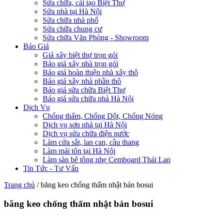
Sửa chữa, cải tạo Biệt Thự
Sửa nhà tại Hà Nội
Sửa chữa nhà phố
Sửa chữa chung cư
Sửa chữa Văn Phòng - Showroom
Báo Giá
Giá xây biệt thự trọn gói
Báo giá xây nhà trọn gói
Báo giá hoàn thiện nhà xây thô
Báo giá xây nhà phần thô
Báo giá sửa chữa Biệt Thự
Báo giá sửa chữa nhà Hà Nội
Dịch Vụ
Chống thấm, Chống Dột, Chống Nóng
Dịch vụ sơn nhà tại Hà Nội
Dịch vụ sửa chữa điện nước
Làm cửa sắt, lan can, cầu thang
Làm mái tôn tại Hà Nội
Làm sàn bê tông nhẹ Cemboard Thái Lan
Tin Tức - Tư Vấn
Trang chủ
/
băng keo chống thấm nhật bản bosui
băng keo chống thấm nhật bản bosui