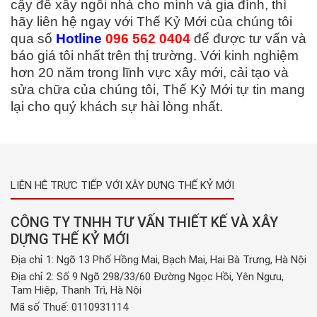
cậy để xây ngôi nhà cho mình và gia đình, thì
hãy liên hệ ngay với Thế Kỷ Mới của chúng tôi
qua số
Hotline
096 562 0404
để được tư vấn và
báo giá tôi nhất trên thị trường. Với kinh nghiệm
hơn 20 năm trong lĩnh vực xây mới, cải tạo và
sửa chữa của chúng tôi, Thế Kỷ Mới tự tin mang
lại cho quý khách sự hài lòng nhất.
LIÊN HỆ TRỰC TIẾP VỚI XÂY DỰNG THẾ KỶ MỚI
CÔNG TY TNHH TƯ VẤN THIẾT KẾ VÀ XÂY
DỰNG THẾ KỶ MỚI
Địa chỉ 1: Ngõ 13 Phố Hồng Mai, Bạch Mai, Hai Bà Trưng, Hà Nội
Địa chỉ 2: Số 9 Ngõ 298/33/60 Đường Ngọc Hồi, Yên Ngưu,
Tam Hiệp, Thanh Trì, Hà Nội
Mã số Thuế: 0110931114