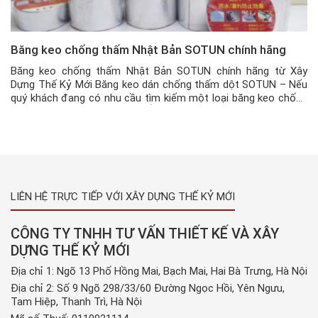
Băng keo chống thấm Nhật Bản SOTUN chính hãng
Băng keo chống thấm Nhật Bản SOTUN chính hãng từ Xây
Dựng Thế Kỷ Mới Băng keo dán chống thấm dột SOTUN – Nếu
quý khách đang có nhu cầu tìm kiếm một loại băng keo chống
thấm nhật bản THỰC SỰ TỐT và chất lượng trên thị trường
hiện nay, thì đó chỉ có […]
LIÊN HỆ TRỰC TIẾP VỚI XÂY DỰNG THẾ KỶ MỚI
CÔNG TY TNHH TƯ VẤN THIẾT KẾ VÀ XÂY
DỰNG THẾ KỶ MỚI
Địa chỉ 1: Ngõ 13 Phố Hồng Mai, Bạch Mai, Hai Bà Trưng, Hà Nội
Địa chỉ 2: Số 9 Ngõ 298/33/60 Đường Ngọc Hồi, Yên Ngưu,
Tam Hiệp, Thanh Trì, Hà Nội