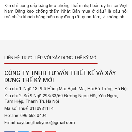
Địa chỉ cung cấp băng keo chống thấm nhật bản uy tín tại Việt
Nam Băng keo chống thấm Nhật Bản mua ở đâu? là câu hỏi
mà nhiều khách hàng hiện nay đang rất quan tâm, vì không phải
ai cũng ở gần địa chỉ bán sản phẩm. Vậy mua ở đâu uy tín, […]
LIÊN HỆ TRỰC TIẾP VỚI XÂY DỰNG THẾ KỶ MỚI
CÔNG TY TNHH TƯ VẤN THIẾT KẾ VÀ XÂY
DỰNG THẾ KỶ MỚI
Địa chỉ 1: Ngõ 13 Phố Hồng Mai, Bạch Mai, Hai Bà Trưng, Hà Nội
Địa chỉ 2: Số 9 Ngõ 298/33/60 Đường Ngọc Hồi, Yên Ngưu,
Tam Hiệp, Thanh Trì, Hà Nội
Mã số Thuế: 0110931114
Hotline:
096 562 0404
Email:
xaydungthekymoi@gmail.com