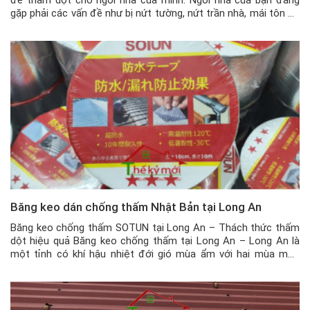
gặp phải các vấn đề như bị nứt tường, nứt trần nhà, mái tôn có
những vết thủng nhỏ hay khe hở giữa tường nhà và mái tôn
khiến nhà […]
Băng keo dán chống thấm Nhật Bản tại Long An
Băng keo chống thấm SOTUN tại Long An – Thách thức thấm
dột hiệu quả Băng keo chống thấm tại Long An – Long An là
một tỉnh có khí hậu nhiệt đới gió mùa ẩm với hai mùa mưa
nắng rõ rệt. Và đặc biệt là trong mùa mưa, với những ngôi nhà
đã […]