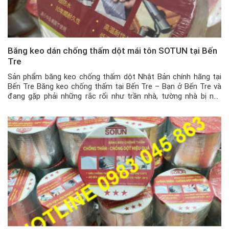
Băng keo dán chống thấm dột mái tôn SOTUN tại Bến
Tre
Sản phẩm băng keo chống thấm dột Nhật Bản chính hãng tại
Bến Tre Băng keo chống thấm tại Bến Tre – Bạn ở Bến Tre và
đang gặp phải những rắc rối như trần nhà, tường nhà bị nứt
khiến nước chảy gây hư hại, ẩm mốc nhà cửa khi trời mưa kéo
dài, […]