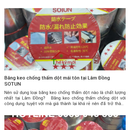
thấm nước hay các vật dụng khác bị nứt vỡ, … nhưng chi phí
sửa chữa […]
Băng keo chống thấm dột mái tôn tại Lâm Đồng
SOTUN
Nên sử dụng loại băng keo chống thấm dột nào là chất lượng
nhất tại Lâm Đồng? Băng keo chống thấm chống dột với
công dụng tuyệt vời mà giá thành lại khá rẻ nên đã trở thành
một vật dụng rất hữu ích cho các ngôi nhà, kho hàng hay công
xưởng. Tuy […]