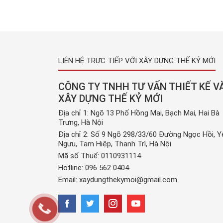
xảy ra tại mọi ngôi nhà, thậm chí cả trong các 
máy, kho xưởng, … Và sản phẩm băng keo mới x
hiện đang […]
LIÊN HỆ TRỰC TIẾP VỚI XÂY DỰNG THẾ KỶ MỚI
CÔNG TY TNHH TƯ VẤN THIẾT KẾ V
XÂY DỰNG THẾ KỶ MỚI
Địa chỉ 1: Ngõ 13 Phố Hồng Mai, Bạch Mai, Hai Bà
Trưng, Hà Nội
Địa chỉ 2: Số 9 Ngõ 298/33/60 Đường Ngọc Hồi, Y
Ngưu, Tam Hiệp, Thanh Trì, Hà Nội
Mã số Thuế: 0110931114
Hotline:
096 562 0404
Email:
xaydungthekymoi@gmail.com