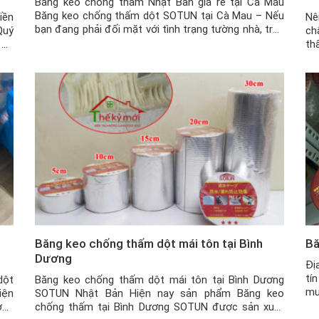
Băng keo chống thấm Nhật Bản giá rẻ tại Cà Mau
Băng keo chống thấm dột SOTUN tại Cà Mau – Nếu
iền
Nê
bạn đang phải đối mặt với tình trạng tường nhà, trần
Quý
ch
nhà, mái tôn bị dột, nứt, thấm nước hay các vật dụng
 có
th
khác bị nứt vỡ, … nhưng chi phí sửa chữa […]
cho
th
thì
hữ
Tu
Băng keo chống thấm dột mái tôn tại Bình
Bă
Dương
Đị
tí
dột
Băng keo chống thấm dột mái tôn tại Bình Dương
mu
iện
SOTUN Nhật Bản Hiện nay sản phẩm Băng keo
đa
ờng
chống thấm tại Bình Dương SOTUN được sản xuất
ch