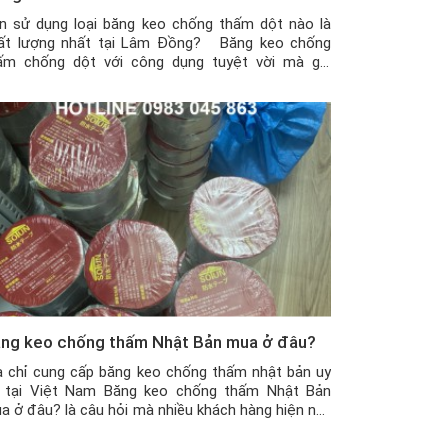
n sử dụng loại băng keo chống thấm dột nào là
ất lượng nhất tại Lâm Đồng? Băng keo chống
ấm chống dột với công dụng tuyệt vời mà giá
ành lại khá rẻ nên đã trở thành một vật dụng rất
u ích cho các ngôi nhà, kho hàng hay công xưởng.
y […]
ng keo chống thấm Nhật Bản mua ở đâu?
a chỉ cung cấp băng keo chống thấm nhật bản uy
n tại Việt Nam Băng keo chống thấm Nhật Bản
a ở đâu? là câu hỏi mà nhiều khách hàng hiện nay
ng rất quan tâm, vì không phải ai cũng ở gần địa
ỉ bán sản phẩm. Vậy mua ở đâu uy tín, […]