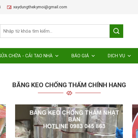
i
xaydungthekymoi@gmail.com
SỬA CHỮA - CẢI TẠO NHÀ
BÁO GIÁ
DỊCH VỤ
BĂNG KEO CHỐNG THẤM CHÍNH HANG