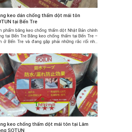
ng keo dán chống thấm dột mái tôn
TUN tại Bến Tre
n phẩm băng keo chống thấm dột Nhật Bản chính
ng tại Bến Tre Băng keo chống thấm tại Bến Tre –
n ở Bến Tre và đang gặp phải những rắc rối như
ần nhà, tường nhà bị nứt khiến nước chảy gây hư
i, ẩm mốc nhà cửa khi trời mưa kéo dài, […]
ng keo chống thấm dột mái tôn tại Lâm
ồng SOTUN