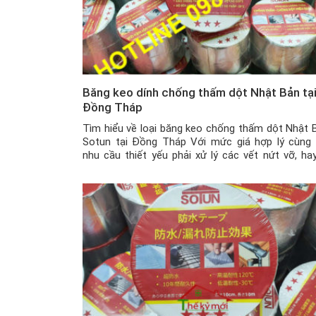
Băng keo dính chống thấm dột Nhật Bản tạ
Đồng Tháp
Tìm hiểu về loại băng keo chống thấm dột Nhật 
Sotun tại Đồng Tháp Với mức giá hợp lý cùng 
nhu cầu thiết yếu phải xử lý các vết nứt vỡ, hay
thấm dột để đảm bảo an toàn cho mái nhà hay 
công trình vào mùa mưa bão, thì băng […]