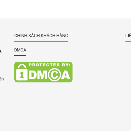
nhà
theo công nghệ Nhật Bản đang được rất nhiều
uất
khách hàng trên toàn quốc nói chung và tại Bình
Dương nói riêng ưa chuộng và tin dùng, […]
CHÍNH SÁCH KHÁCH HÀNG
LI
À
DMCA
ên