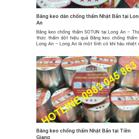
Băng keo dán chống thấm Nhật Bản tại Lon
An
Băng keo chống thấm SOTUN tại Long An – Th
thức thấm dột hiệu quả Băng keo chống thấm 
Long An – Long An là một tỉnh có khí hậu nhiệt 
gió mùa ẩm với hai mùa mưa nắng rõ rệt. Và 
biệt là trong mùa mưa, với những ngôi nhà đã […]
Băng keo chống thấm Nhật Bản tại Tiền
Giang