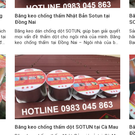
g
Băng keo chống thấm Nhật Bản Sotun tại
Bă
Đồng Nai
SO
ách
Băng keo dán chống dột SOTUN, giúp bạn giải quyết
Sả
tại
mọi vấn đề thấm dột cho ngôi nhà của mình. Băng
hã
đới
keo chống thấm tại Đồng Nai – Ngôi nhà của bạn
Bạ
đặc
đang gặp phải các vấn đề như bị nứt tường, nứt trần
tr
nhà, mái tôn có những vết thủng nhỏ hay khe hở […]
hạ
Băng keo chống thấm dột SOTUN tại Cà Mau
Bă
Đ