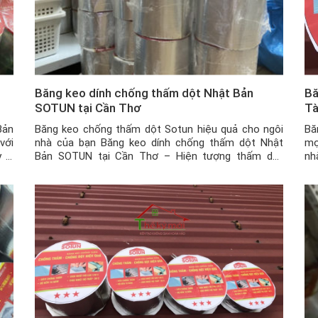
i
Băng keo dính chống thấm dột Nhật Bản
Bă
SOTUN tại Cần Thơ
T
Bản
Băng keo chống thấm dột Sotun hiệu quả cho ngôi
Bă
với
nhà của bạn Băng keo dính chống thấm dột Nhật
mọ
 bị
Bản SOTUN tại Cần Thơ – Hiện tượng thấm dột
nh
các
thường xảy ra phổ biến tại các ngôi nhà ở Việt Nam
tư
nói chung và tại Cần Thơ nói riêng. Để xử lý được
ha
tình […]