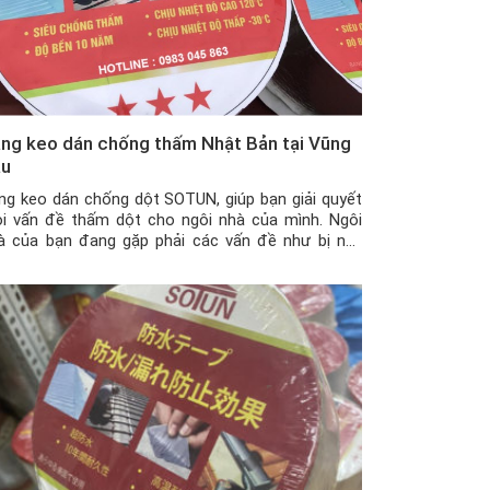
ng keo dán chống thấm Nhật Bản tại Vũng
àu
ng keo dán chống dột SOTUN, giúp bạn giải quyết
i vấn đề thấm dột cho ngôi nhà của mình. Ngôi
à của bạn đang gặp phải các vấn đề như bị nứt
ờng, nứt trần nhà, mái tôn có những vết thủng nhỏ
y khe hở giữa tường nhà và mái tôn khiến nhà […]