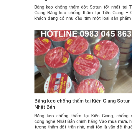
Băng keo chống thấm dột Sotun tốt nhất tại T
Giang Băng keo chống thấm tại Tiền Giang – 
khách đang có nhu cầu tìm một loại sản phẩm
thể vá các vết nứt, lỗ thủng bị thấm dột nước 
tường xi măng, mái tôn hay đường ống nước, … 
không […]
Băng keo chống thấm tại Kiên Giang Sotun
Nhật Bản
Băng keo chống thấm tại Kiên Giang, chống 
công nghệ Nhật Bản chính hãng Vào mùa mưa, h
tượng thấm dột trần nhà, mái tôn là vấn đề thư