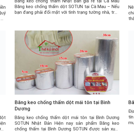
Băng keo chống thấm Nhật Bản giá rẻ tại Cà Mau
Băng keo chống thấm dột SOTUN tại Cà Mau – Nếu
iền
Nê
bạn đang phải đối mặt với tình trạng tường nhà, trần
Quý
ch
nhà, mái tôn bị dột, nứt, thấm nước hay các vật dụng
 có
th
khác bị nứt vỡ, … nhưng chi phí sửa chữa […]
cho
th
thì
hữ
Tu
Băng keo chống thấm dột mái tôn tại Bình
Bă
Dương
Đị
tí
dột
Băng keo chống thấm dột mái tôn tại Bình Dương
mu
iện
SOTUN Nhật Bản Hiện nay sản phẩm Băng keo
đa
ờng
chống thấm tại Bình Dương SOTUN được sản xuất
ch