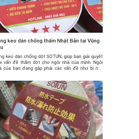
ng keo dán chống thấm Nhật Bản tại Vũng
àu
ng keo dán chống dột SOTUN, giúp bạn giải quyết
i vấn đề thấm dột cho ngôi nhà của mình. Ngôi
à của bạn đang gặp phải các vấn đề như bị nứt
ờng, nứt trần nhà, mái tôn có những vết thủng nhỏ
y khe hở giữa tường nhà và mái tôn khiến nhà […]