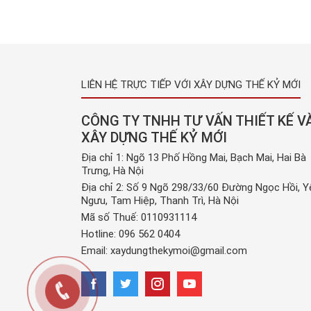
xảy ra tại mọi ngôi nhà, thậm chí cả trong các 
máy, kho xưởng, … Và sản phẩm băng keo mới x
hiện đang […]
LIÊN HỆ TRỰC TIẾP VỚI XÂY DỰNG THẾ KỶ MỚI
CÔNG TY TNHH TƯ VẤN THIẾT KẾ V
XÂY DỰNG THẾ KỶ MỚI
Địa chỉ 1: Ngõ 13 Phố Hồng Mai, Bạch Mai, Hai Bà
Trưng, Hà Nội
Địa chỉ 2: Số 9 Ngõ 298/33/60 Đường Ngọc Hồi, Y
Ngưu, Tam Hiệp, Thanh Trì, Hà Nội
Mã số Thuế: 0110931114
Hotline:
096 562 0404
Email:
xaydungthekymoi@gmail.com