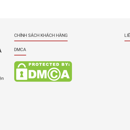
nhà
theo công nghệ Nhật Bản đang được rất nhiều
uất
khách hàng trên toàn quốc nói chung và tại Bình
Dương nói riêng ưa chuộng và tin dùng, […]
CHÍNH SÁCH KHÁCH HÀNG
LI
À
DMCA
ên