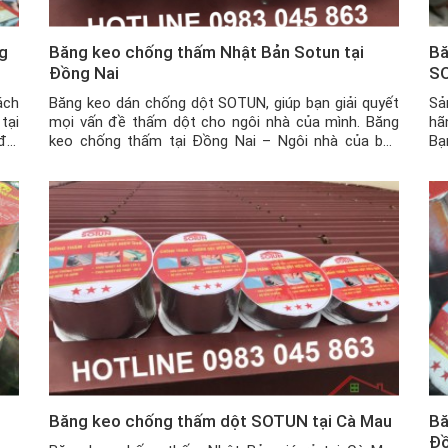
g
Băng keo chống thấm Nhật Bản Sotun tại
Bă
Đồng Nai
SO
ách
Băng keo dán chống dột SOTUN, giúp bạn giải quyết
Sả
tại
mọi vấn đề thấm dột cho ngôi nhà của mình. Băng
hã
đới
keo chống thấm tại Đồng Nai – Ngôi nhà của bạn
Bạ
đặc
đang gặp phải các vấn đề như bị nứt tường, nứt trần
tr
nhà, mái tôn có những vết thủng nhỏ hay khe hở […]
hạ
Băng keo chống thấm dột SOTUN tại Cà Mau
Bă
Đ