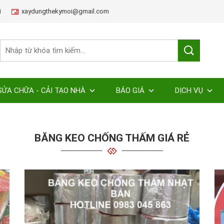
i
xaydungthekymoi@gmail.com
SỬA CHỮA - CẢI TẠO NHÀ
BÁO GIÁ
DỊCH VỤ
BĂNG KEO CHỐNG THẤM GIÁ RẺ