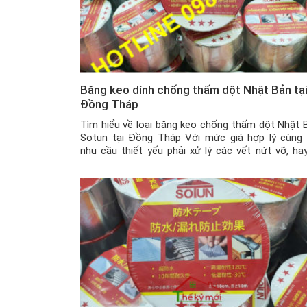
Băng keo dính chống thấm dột Nhật Bản tạ
Đồng Tháp
Tìm hiểu về loại băng keo chống thấm dột Nhật 
Sotun tại Đồng Tháp Với mức giá hợp lý cùng 
nhu cầu thiết yếu phải xử lý các vết nứt vỡ, hay
thấm dột để đảm bảo an toàn cho mái nhà hay 
công trình vào mùa mưa bão, thì băng […]