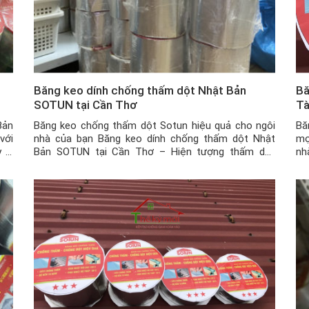
i
Băng keo dính chống thấm dột Nhật Bản
Bă
SOTUN tại Cần Thơ
T
Bản
Băng keo chống thấm dột Sotun hiệu quả cho ngôi
Bă
với
nhà của bạn Băng keo dính chống thấm dột Nhật
mọ
 bị
Bản SOTUN tại Cần Thơ – Hiện tượng thấm dột
nh
các
thường xảy ra phổ biến tại các ngôi nhà ở Việt Nam
tư
nói chung và tại Cần Thơ nói riêng. Để xử lý được
ha
tình […]