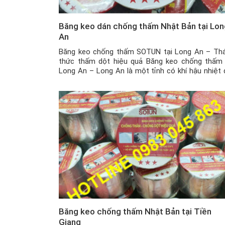
Băng keo dán chống thấm Nhật Bản tại Lon
An
Băng keo chống thấm SOTUN tại Long An – Th
thức thấm dột hiệu quả Băng keo chống thấm 
Long An – Long An là một tỉnh có khí hậu nhiệt 
gió mùa ẩm với hai mùa mưa nắng rõ rệt. Và 
biệt là trong mùa mưa, với những ngôi nhà đã […]
Băng keo chống thấm Nhật Bản tại Tiền
Giang