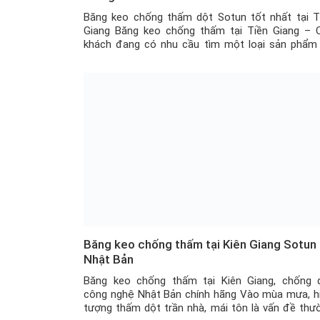
Băng keo chống thấm dột Sotun tốt nhất tại T
Giang Băng keo chống thấm tại Tiền Giang – 
khách đang có nhu cầu tìm một loại sản phẩm
thể vá các vết nứt, lỗ thủng bị thấm dột nước 
tường xi măng, mái tôn hay đường ống nước, … 
không […]
Băng keo chống thấm tại Kiên Giang Sotun
Nhật Bản
Băng keo chống thấm tại Kiên Giang, chống 
công nghệ Nhật Bản chính hãng Vào mùa mưa, h
tượng thấm dột trần nhà, mái tôn là vấn đề thư