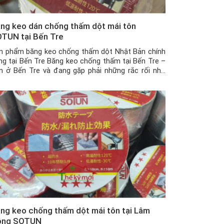
ng keo dán chống thấm dột mái tôn
TUN tại Bến Tre
n phẩm băng keo chống thấm dột Nhật Bản chính
ng tại Bến Tre Băng keo chống thấm tại Bến Tre –
n ở Bến Tre và đang gặp phải những rắc rối như
ần nhà, tường nhà bị nứt khiến nước chảy gây hư
i, ẩm mốc nhà cửa khi trời mưa kéo dài, […]
ng keo chống thấm dột mái tôn tại Lâm
ồng SOTUN