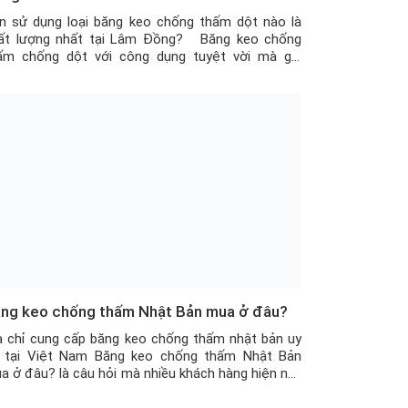
n sử dụng loại băng keo chống thấm dột nào là
ất lượng nhất tại Lâm Đồng? Băng keo chống
ấm chống dột với công dụng tuyệt vời mà giá
ành lại khá rẻ nên đã trở thành một vật dụng rất
u ích cho các ngôi nhà, kho hàng hay công xưởng.
y […]
ng keo chống thấm Nhật Bản mua ở đâu?
a chỉ cung cấp băng keo chống thấm nhật bản uy
n tại Việt Nam Băng keo chống thấm Nhật Bản
a ở đâu? là câu hỏi mà nhiều khách hàng hiện nay
ng rất quan tâm, vì không phải ai cũng ở gần địa
ỉ bán sản phẩm. Vậy mua ở đâu uy tín, […]