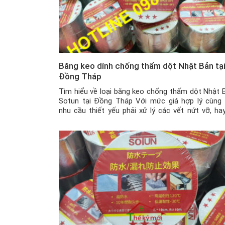
Băng keo dính chống thấm dột Nhật Bản tạ
Đồng Tháp
Tìm hiểu về loại băng keo chống thấm dột Nhật 
Sotun tại Đồng Tháp Với mức giá hợp lý cùng 
nhu cầu thiết yếu phải xử lý các vết nứt vỡ, hay
thấm dột để đảm bảo an toàn cho mái nhà hay 
công trình vào mùa mưa bão, thì băng […]