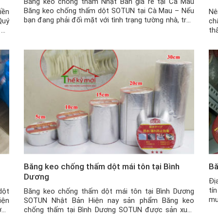
Băng keo chống thấm Nhật Bản giá rẻ tại Cà Mau
Băng keo chống thấm dột SOTUN tại Cà Mau – Nếu
iền
Nê
bạn đang phải đối mặt với tình trạng tường nhà, trần
Quý
ch
nhà, mái tôn bị dột, nứt, thấm nước hay các vật dụng
 có
th
khác bị nứt vỡ, … nhưng chi phí sửa chữa […]
cho
th
thì
hữ
Tu
Băng keo chống thấm dột mái tôn tại Bình
Bă
Dương
Đị
tí
dột
Băng keo chống thấm dột mái tôn tại Bình Dương
mu
iện
SOTUN Nhật Bản Hiện nay sản phẩm Băng keo
đa
ờng
chống thấm tại Bình Dương SOTUN được sản xuất
ch