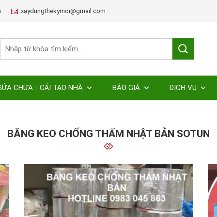
i
xaydungthekymoi@gmail.com
SỬA CHỮA - CẢI TẠO NHÀ
BÁO GIÁ
DỊCH VỤ
BĂNG KEO CHỐNG THẤM NHẬT BẢN SOTUN