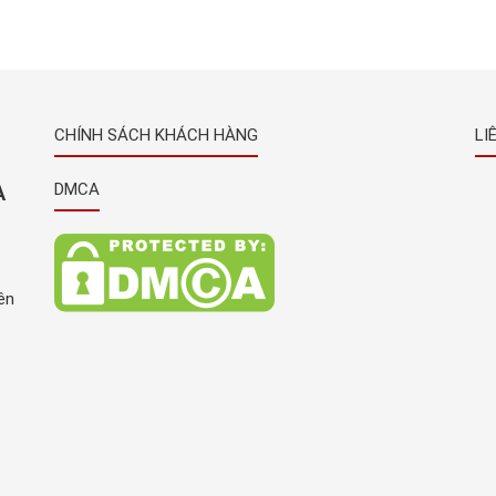
nhà
theo công nghệ Nhật Bản đang được rất nhiều
uất
khách hàng trên toàn quốc nói chung và tại Bình
Dương nói riêng ưa chuộng và tin dùng, […]
CHÍNH SÁCH KHÁCH HÀNG
LI
À
DMCA
ên