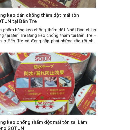
ng keo dán chống thấm dột mái tôn
TUN tại Bến Tre
n phẩm băng keo chống thấm dột Nhật Bản chính
ng tại Bến Tre Băng keo chống thấm tại Bến Tre –
n ở Bến Tre và đang gặp phải những rắc rối như
ần nhà, tường nhà bị nứt khiến nước chảy gây hư
i, ẩm mốc nhà cửa khi trời mưa kéo dài, […]
ng keo chống thấm dột mái tôn tại Lâm
ồng SOTUN