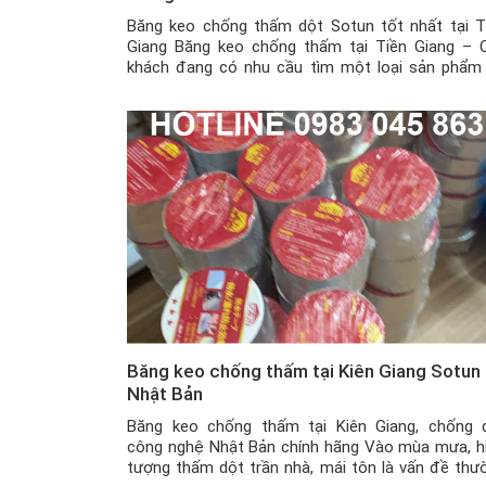
Băng keo chống thấm dột Sotun tốt nhất tại T
Giang Băng keo chống thấm tại Tiền Giang – 
khách đang có nhu cầu tìm một loại sản phẩm
thể vá các vết nứt, lỗ thủng bị thấm dột nước 
tường xi măng, mái tôn hay đường ống nước, … 
không […]
Băng keo chống thấm tại Kiên Giang Sotun
Nhật Bản
Băng keo chống thấm tại Kiên Giang, chống 
công nghệ Nhật Bản chính hãng Vào mùa mưa, h
tượng thấm dột trần nhà, mái tôn là vấn đề thư