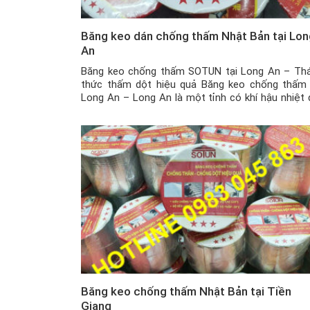
Băng keo dán chống thấm Nhật Bản tại Lon
An
Băng keo chống thấm SOTUN tại Long An – Th
thức thấm dột hiệu quả Băng keo chống thấm 
Long An – Long An là một tỉnh có khí hậu nhiệt 
gió mùa ẩm với hai mùa mưa nắng rõ rệt. Và 
biệt là trong mùa mưa, với những ngôi nhà đã […]
Băng keo chống thấm Nhật Bản tại Tiền
Giang