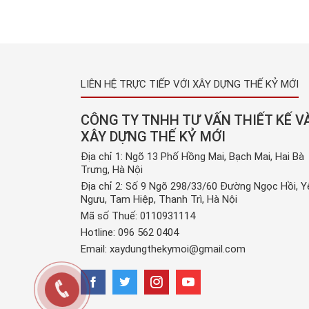
xảy ra tại mọi ngôi nhà, thậm chí cả trong các 
máy, kho xưởng, … Và sản phẩm băng keo mới x
hiện đang […]
LIÊN HỆ TRỰC TIẾP VỚI XÂY DỰNG THẾ KỶ MỚI
CÔNG TY TNHH TƯ VẤN THIẾT KẾ V
XÂY DỰNG THẾ KỶ MỚI
Địa chỉ 1: Ngõ 13 Phố Hồng Mai, Bạch Mai, Hai Bà
Trưng, Hà Nội
Địa chỉ 2: Số 9 Ngõ 298/33/60 Đường Ngọc Hồi, Y
Ngưu, Tam Hiệp, Thanh Trì, Hà Nội
Mã số Thuế: 0110931114
Hotline:
096 562 0404
Email:
xaydungthekymoi@gmail.com