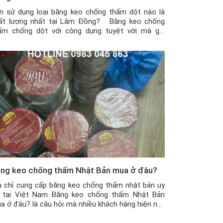
n sử dụng loại băng keo chống thấm dột nào là
ất lượng nhất tại Lâm Đồng? Băng keo chống
ấm chống dột với công dụng tuyệt vời mà giá
ành lại khá rẻ nên đã trở thành một vật dụng rất
u ích cho các ngôi nhà, kho hàng hay công xưởng.
y […]
ng keo chống thấm Nhật Bản mua ở đâu?
a chỉ cung cấp băng keo chống thấm nhật bản uy
n tại Việt Nam Băng keo chống thấm Nhật Bản
a ở đâu? là câu hỏi mà nhiều khách hàng hiện nay
ng rất quan tâm, vì không phải ai cũng ở gần địa
ỉ bán sản phẩm. Vậy mua ở đâu uy tín, […]