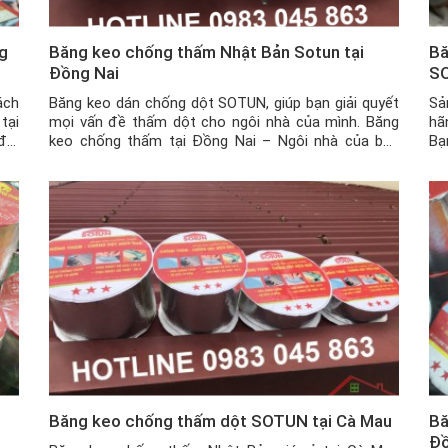
g
Băng keo chống thấm Nhật Bản Sotun tại
Bă
Đồng Nai
SO
ách
Băng keo dán chống dột SOTUN, giúp bạn giải quyết
Sả
tại
mọi vấn đề thấm dột cho ngôi nhà của mình. Băng
hã
đới
keo chống thấm tại Đồng Nai – Ngôi nhà của bạn
Bạ
đặc
đang gặp phải các vấn đề như bị nứt tường, nứt trần
tr
nhà, mái tôn có những vết thủng nhỏ hay khe hở […]
hạ
Băng keo chống thấm dột SOTUN tại Cà Mau
Bă
Đ