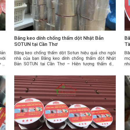
i
Băng keo dính chống thấm dột Nhật Bản
Bă
SOTUN tại Cần Thơ
T
Bản
Băng keo chống thấm dột Sotun hiệu quả cho ngôi
Bă
với
nhà của bạn Băng keo dính chống thấm dột Nhật
mọ
 bị
Bản SOTUN tại Cần Thơ – Hiện tượng thấm dột
nh
các
thường xảy ra phổ biến tại các ngôi nhà ở Việt Nam
tư
nói chung và tại Cần Thơ nói riêng. Để xử lý được
ha
tình […]