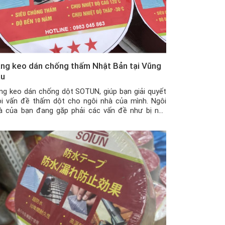
ng keo dán chống thấm Nhật Bản tại Vũng
àu
ng keo dán chống dột SOTUN, giúp bạn giải quyết
i vấn đề thấm dột cho ngôi nhà của mình. Ngôi
à của bạn đang gặp phải các vấn đề như bị nứt
ờng, nứt trần nhà, mái tôn có những vết thủng nhỏ
y khe hở giữa tường nhà và mái tôn khiến nhà […]