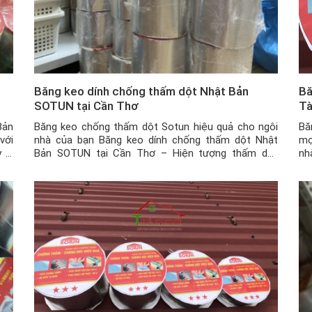
i
Băng keo dính chống thấm dột Nhật Bản
Bă
SOTUN tại Cần Thơ
T
Bản
Băng keo chống thấm dột Sotun hiệu quả cho ngôi
Bă
với
nhà của bạn Băng keo dính chống thấm dột Nhật
mọ
 bị
Bản SOTUN tại Cần Thơ – Hiện tượng thấm dột
nh
các
thường xảy ra phổ biến tại các ngôi nhà ở Việt Nam
tư
nói chung và tại Cần Thơ nói riêng. Để xử lý được
ha
tình […]