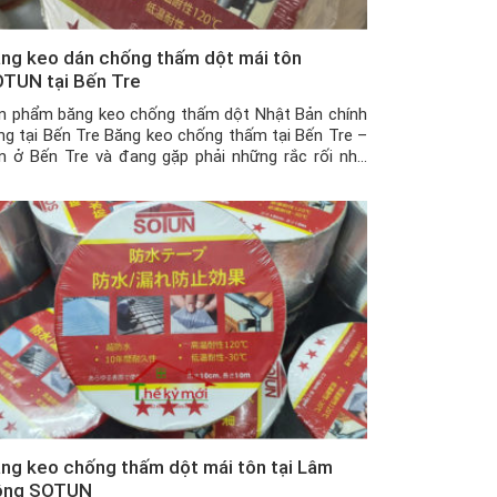
ng keo dán chống thấm dột mái tôn
TUN tại Bến Tre
n phẩm băng keo chống thấm dột Nhật Bản chính
ng tại Bến Tre Băng keo chống thấm tại Bến Tre –
n ở Bến Tre và đang gặp phải những rắc rối như
ần nhà, tường nhà bị nứt khiến nước chảy gây hư
i, ẩm mốc nhà cửa khi trời mưa kéo dài, […]
ng keo chống thấm dột mái tôn tại Lâm
ồng SOTUN