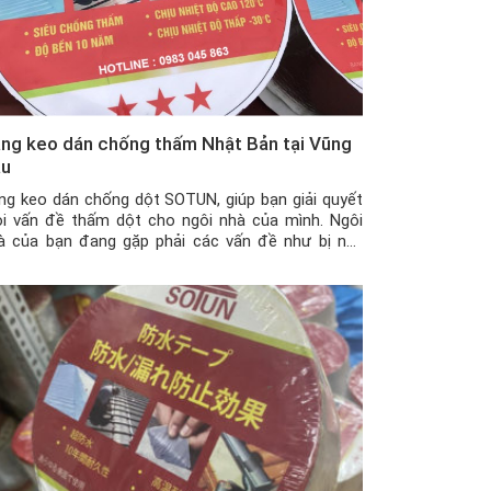
ng keo dán chống thấm Nhật Bản tại Vũng
àu
ng keo dán chống dột SOTUN, giúp bạn giải quyết
i vấn đề thấm dột cho ngôi nhà của mình. Ngôi
à của bạn đang gặp phải các vấn đề như bị nứt
ờng, nứt trần nhà, mái tôn có những vết thủng nhỏ
y khe hở giữa tường nhà và mái tôn khiến nhà […]