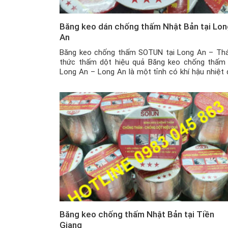
Băng keo dán chống thấm Nhật Bản tại Lon
An
Băng keo chống thấm SOTUN tại Long An – Th
thức thấm dột hiệu quả Băng keo chống thấm 
Long An – Long An là một tỉnh có khí hậu nhiệt 
gió mùa ẩm với hai mùa mưa nắng rõ rệt. Và 
biệt là trong mùa mưa, với những ngôi nhà đã […]
Băng keo chống thấm Nhật Bản tại Tiền
Giang