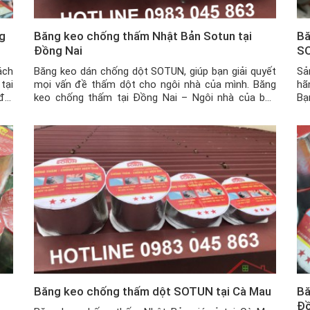
g
Băng keo chống thấm Nhật Bản Sotun tại
Bă
Đồng Nai
SO
ách
Băng keo dán chống dột SOTUN, giúp bạn giải quyết
Sả
tại
mọi vấn đề thấm dột cho ngôi nhà của mình. Băng
hã
đới
keo chống thấm tại Đồng Nai – Ngôi nhà của bạn
Bạ
đặc
đang gặp phải các vấn đề như bị nứt tường, nứt trần
tr
nhà, mái tôn có những vết thủng nhỏ hay khe hở […]
hạ
Băng keo chống thấm dột SOTUN tại Cà Mau
Bă
Đ