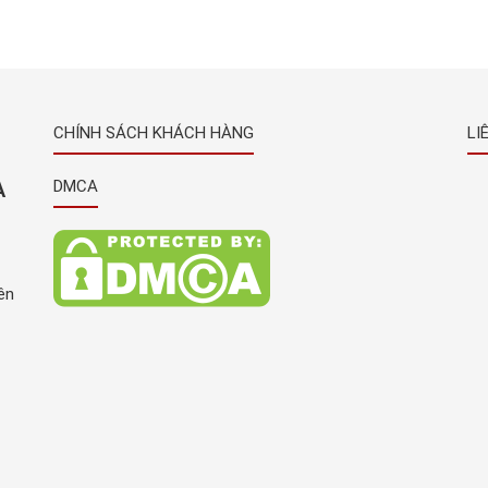
nhà
theo công nghệ Nhật Bản đang được rất nhiều
uất
khách hàng trên toàn quốc nói chung và tại Bình
Dương nói riêng ưa chuộng và tin dùng, […]
CHÍNH SÁCH KHÁCH HÀNG
LI
À
DMCA
ên