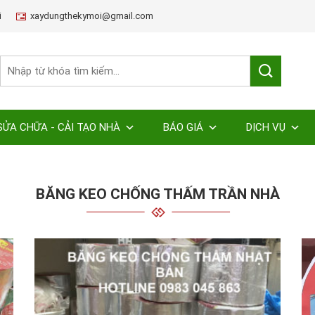
i
xaydungthekymoi@gmail.com
SỬA CHỮA - CẢI TẠO NHÀ
BÁO GIÁ
DỊCH VỤ
BĂNG KEO CHỐNG THẤM TRẦN NHÀ