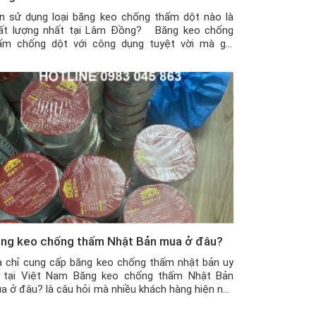
n sử dụng loại băng keo chống thấm dột nào là
ất lượng nhất tại Lâm Đồng? Băng keo chống
ấm chống dột với công dụng tuyệt vời mà giá
ành lại khá rẻ nên đã trở thành một vật dụng rất
u ích cho các ngôi nhà, kho hàng hay công xưởng.
y […]
ng keo chống thấm Nhật Bản mua ở đâu?
a chỉ cung cấp băng keo chống thấm nhật bản uy
n tại Việt Nam Băng keo chống thấm Nhật Bản
a ở đâu? là câu hỏi mà nhiều khách hàng hiện nay
ng rất quan tâm, vì không phải ai cũng ở gần địa
ỉ bán sản phẩm. Vậy mua ở đâu uy tín, […]