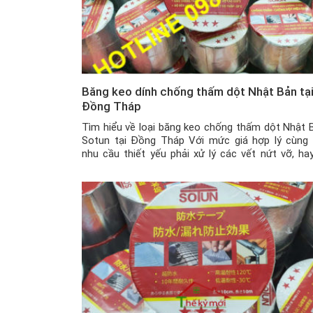
Băng keo dính chống thấm dột Nhật Bản tạ
Đồng Tháp
Tìm hiểu về loại băng keo chống thấm dột Nhật 
Sotun tại Đồng Tháp Với mức giá hợp lý cùng 
nhu cầu thiết yếu phải xử lý các vết nứt vỡ, hay
thấm dột để đảm bảo an toàn cho mái nhà hay 
công trình vào mùa mưa bão, thì băng […]