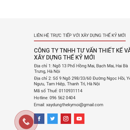
xảy ra tại mọi ngôi nhà, thậm chí cả trong các 
máy, kho xưởng, … Và sản phẩm băng keo mới x
hiện đang […]
LIÊN HỆ TRỰC TIẾP VỚI XÂY DỰNG THẾ KỶ MỚI
CÔNG TY TNHH TƯ VẤN THIẾT KẾ V
XÂY DỰNG THẾ KỶ MỚI
Địa chỉ 1: Ngõ 13 Phố Hồng Mai, Bạch Mai, Hai Bà
Trưng, Hà Nội
Địa chỉ 2: Số 9 Ngõ 298/33/60 Đường Ngọc Hồi, Y
Ngưu, Tam Hiệp, Thanh Trì, Hà Nội
Mã số Thuế: 0110931114
Hotline:
096 562 0404
Email:
xaydungthekymoi@gmail.com