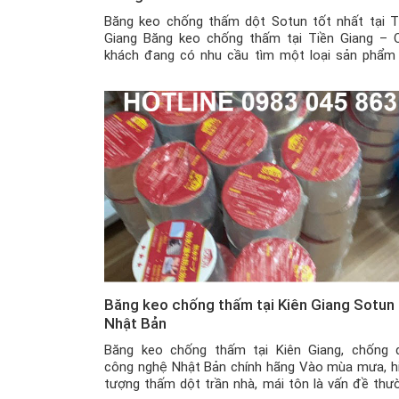
Băng keo chống thấm dột Sotun tốt nhất tại T
Giang Băng keo chống thấm tại Tiền Giang – 
khách đang có nhu cầu tìm một loại sản phẩm
thể vá các vết nứt, lỗ thủng bị thấm dột nước 
tường xi măng, mái tôn hay đường ống nước, … 
không […]
Băng keo chống thấm tại Kiên Giang Sotun
Nhật Bản
Băng keo chống thấm tại Kiên Giang, chống 
công nghệ Nhật Bản chính hãng Vào mùa mưa, h
tượng thấm dột trần nhà, mái tôn là vấn đề thư