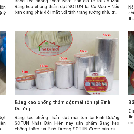
Băng keo chống thấm Nhật Bản giá rẻ tại Cà Mau
Băng keo chống thấm dột SOTUN tại Cà Mau – Nếu
iền
Nê
bạn đang phải đối mặt với tình trạng tường nhà, trần
Quý
ch
nhà, mái tôn bị dột, nứt, thấm nước hay các vật dụng
 có
th
khác bị nứt vỡ, … nhưng chi phí sửa chữa […]
cho
th
thì
hữ
Tu
Băng keo chống thấm dột mái tôn tại Bình
Bă
Dương
Đị
tí
dột
Băng keo chống thấm dột mái tôn tại Bình Dương
mu
iện
SOTUN Nhật Bản Hiện nay sản phẩm Băng keo
đa
ờng
chống thấm tại Bình Dương SOTUN được sản xuất
ch