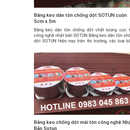
Băng keo dán tôn chống dột SOTUN cuộn
5cm x 5m
Băng keo dán tôn chống dột chất lượng cực t
công nghệ nhật bản SOTUN Băng keo dán tôn ch
dột SOTUN Hiện nay trên thị trường, các loại b
keo dán chống thấm chống dột đang được bán t
lan trên thị trường, tuy nhiên, để lựa chọn được 
phẩm chất lượng, uy […]
Băng keo chống dột mái tôn công nghệ Nh
Bản Sotun