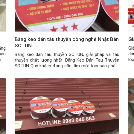
Băng keo dán tàu thuyền công nghệ Nhật Bản
Gi
SOTUN
ăng
Gi
sản
dá
Băng keo dán tàu thuyền SOTUN, giải pháp vá tàu
nay
lo
thuyền chất lượng nhất. Băng Keo Dán Tàu Thuyền
 có
nh
SOTUN Quý khách đang cần tìm một loại sản phẩm
 là
tư
có khả năng vá các lỗ thủng, vết nứt bị thấm nước,
bất
ngấm nước một cách nhanh chóng trên các loại
thuyền, thuyền thúng, cano, xuồng […]