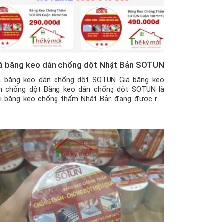
á băng keo dán chống dột Nhật Bản SOTUN
á băng keo dán chống dột SOTUN Giá băng keo
n chống dột Băng keo dán chống dột SOTUN là
ại băng keo chống thấm Nhật Bản đang được rất
iều khách hàng trên thị trường ưa chuộng và tin
ởng sử dụng bởi chất lượng mà nó mang lại hơn
 kỳ loại băng […]