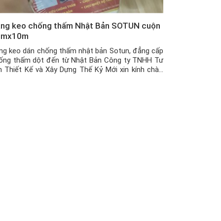
ng keo chống thấm Nhật Bản SOTUN cuộn
cmx10m
ng keo dán chống thấm nhật bản Sotun, đẳng cấp
ống thấm dột đến từ Nhật Bản Công ty TNHH Tư
n Thiết Kế và Xây Dựng Thế Kỷ Mới xin kính chào
ý khách hàng đang quan tâm tới dòng sản phẩm
ng keo dán chống thấm, dột của chúng tôi. Băng
o chống […]