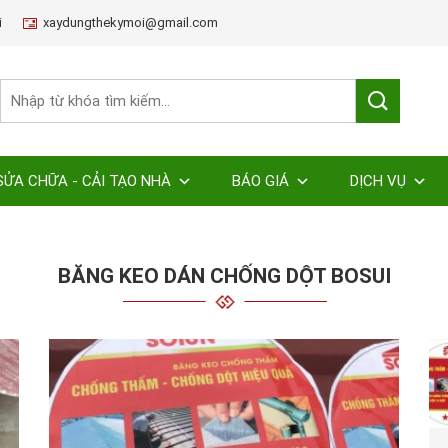
i
xaydungthekymoi@gmail.com
SỬA CHỮA - CẢI TẠO NHÀ
BÁO GIÁ
DỊCH VỤ
BĂNG KEO DÁN CHỐNG DỘT BOSUI