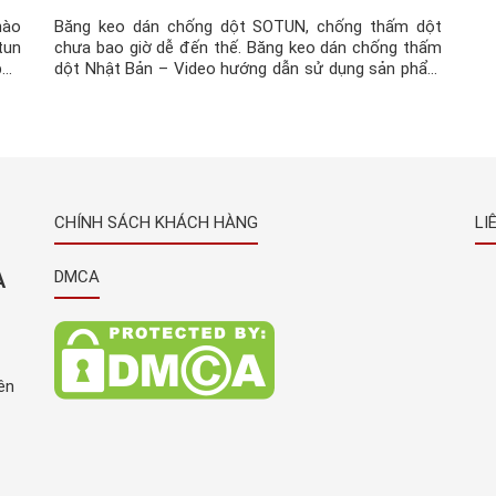
nào
Băng keo dán chống dột SOTUN, chống thấm dột
tun
chưa bao giờ dễ đến thế. Băng keo dán chống thấm
phổ
dột Nhật Bản – Video hướng dẫn sử dụng sản phẩm
 sử
Hướng dẫn sử dụng Băng Keo Chống Thấm Nhật
Bản SOTUN Thấm và dột, là hiện tượng thường
xuyên xảy ra tại các ngôi […]
CHÍNH SÁCH KHÁCH HÀNG
LI
À
DMCA
ên