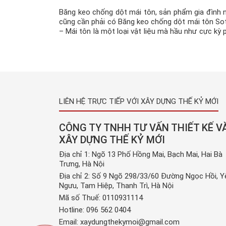
Băng keo chống dột mái tôn, sản phẩm gia đình 
cũng cần phải có Băng keo chống dột mái tôn So
– Mái tôn là một loại vật liệu mà hầu như cực kỳ 
biến tại Việt nam, gia đình nào cũng hầu như phải
dụng. Tiện ích của mái tôn là […]
LIÊN HỆ TRỰC TIẾP VỚI XÂY DỰNG THẾ KỶ MỚI
CÔNG TY TNHH TƯ VẤN THIẾT KẾ V
XÂY DỰNG THẾ KỶ MỚI
Địa chỉ 1: Ngõ 13 Phố Hồng Mai, Bạch Mai, Hai Bà
Trưng, Hà Nội
Địa chỉ 2: Số 9 Ngõ 298/33/60 Đường Ngọc Hồi, Y
Ngưu, Tam Hiệp, Thanh Trì, Hà Nội
Mã số Thuế: 0110931114
Hotline:
096 562 0404
Email:
xaydungthekymoi@gmail.com