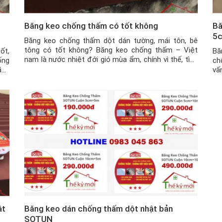
Băng keo chống thấm có tốt không
Bă
5
Băng keo chống thấm dột dán tường, mái tôn, bê
tông có tốt không? Băng keo chống thấm – Việt
ốt,
Bă
nam là nước nhiệt đới gió mùa ẩm, chính vì thế, tình
ống
ch
trạng ẩm, mốc thấm dột đã quá quen với người dân
ăng
vấ
nước ta. Từ Miền Bắc cho đến Miền Trung, Miền
ràn
qu
Nam, khí […]
sản
bă
ke
ật
Băng keo dán chống thấm dột nhật bản
SOTUN