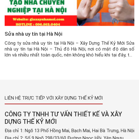
Sửa nhà uy tín tại Hà Nội
Công ty sửa nhà uy tín tại Hà Nội – Xây Dựng Thế Kỷ Mới Sửa
nhà uy tín tại Hà Nội – Thủ đô Hà Nội, nơi có mật độ dân số
lớn và nhiều nhất toàn quốc, nên không khó hiểu khi tại đây, tấc
đất còn hơn cả tấc vàng. Chính vì […]
LIÊN HỆ TRỰC TIẾP VỚI XÂY DỰNG THẾ KỶ MỚI
CÔNG TY TNHH TƯ VẤN THIẾT KẾ VÀ XÂY
DỰNG THẾ KỶ MỚI
Địa chỉ 1: Ngõ 13 Phố Hồng Mai, Bạch Mai, Hai Bà Trưng, Hà Nội
Địa chỉ 2: Số 9 Ngõ 298/33/60 Đường Ngọc Hồi, Yên Ngưu,