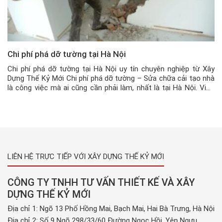
Chi phí phá dỡ tường tại Hà Nội
Chi phí phá dỡ tường tại Hà Nội uy tín chuyên nghiệp từ Xây
Dựng Thế Kỷ Mới Chi phí phá dỡ tường – Sửa chữa cải tạo nhà
là công việc mà ai cũng cần phải làm, nhất là tại Hà Nội. Việc
sửa chữa cải tạo diễn ra thường xuyên, trong đó hạng […]
LIÊN HỆ TRỰC TIẾP VỚI XÂY DỰNG THẾ KỶ MỚI
CÔNG TY TNHH TƯ VẤN THIẾT KẾ VÀ XÂY
DỰNG THẾ KỶ MỚI
Địa chỉ 1: Ngõ 13 Phố Hồng Mai, Bạch Mai, Hai Bà Trưng, Hà Nội
Địa chỉ 2: Số 9 Ngõ 298/33/60 Đường Ngọc Hồi, Yên Ngưu,