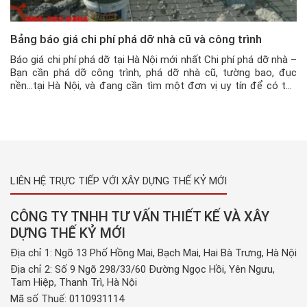
Bảng báo giá chi phí phá dỡ nhà cũ và công trình
Báo giá chi phí phá dỡ tại Hà Nội mới nhất Chi phí phá dỡ nhà –
Bạn cần phá dỡ công trình, phá dỡ nhà cũ, tường bao, đục
nền…tại Hà Nội, và đang cần tìm một đơn vị uy tín để có thể
thực hiện các hạng mục phá dỡ này, thì hãy […]
LIÊN HỆ TRỰC TIẾP VỚI XÂY DỰNG THẾ KỶ MỚI
CÔNG TY TNHH TƯ VẤN THIẾT KẾ VÀ XÂY
DỰNG THẾ KỶ MỚI
Địa chỉ 1: Ngõ 13 Phố Hồng Mai, Bạch Mai, Hai Bà Trưng, Hà Nội
Địa chỉ 2: Số 9 Ngõ 298/33/60 Đường Ngọc Hồi, Yên Ngưu,
Tam Hiệp, Thanh Trì, Hà Nội
Mã số Thuế: 0110931114