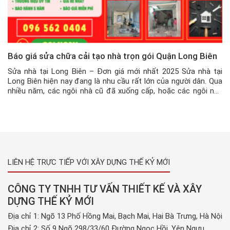
Báo giá sửa chữa cải tạo nhà trọn gói Quận Long Biên
Sửa nhà tại Long Biên – Đơn giá mới nhất 2025 Sửa nhà tại
Long Biên hiện nay đang là nhu cầu rất lớn của người dân. Qua
nhiều năm, các ngôi nhà cũ đã xuống cấp, hoặc các ngôi nhà
hiện tại đã không còn đáp ứng được nhu cầu sinh sống của
người dân. […]
LIÊN HỆ TRỰC TIẾP VỚI XÂY DỰNG THẾ KỶ MỚI
CÔNG TY TNHH TƯ VẤN THIẾT KẾ VÀ XÂY
DỰNG THẾ KỶ MỚI
Địa chỉ 1: Ngõ 13 Phố Hồng Mai, Bạch Mai, Hai Bà Trưng, Hà Nội
Địa chỉ 2: Số 9 Ngõ 298/33/60 Đường Ngọc Hồi, Yên Ngưu,