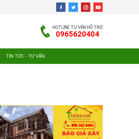
HOTLINE TƯ VẤN HỖ TRỢ
0965620404
TIN TỨC - TƯ VẤN