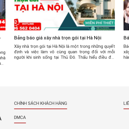
p
Bảng báo giá xây nhà trọn gói tại Hà Nội
Bá
Xây nhà trọn gói tại Hà Nội là một trong những quyết
Bá
định và việc làm vô cùng quan trọng đối với mỗi
xâ
ọng
người khi sinh sống tại Thủ Đô. Thấu hiểu điều đó,
hà
nhà
Thế Kỷ Mới mang đến dịch vụ xây nhà trọn gói tại Hà
đá
uận
Nội với cam kết về chất lượng, tiến […]
độ
đến
giá
CHÍNH SÁCH KHÁCH HÀNG
LI
À
DMCA