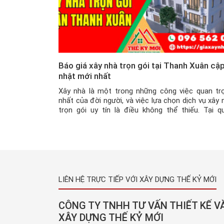
Báo giá xây nhà trọn gói tại Thanh Xuân cậ
nhật mới nhất
Xây nhà là một trong những công việc quan tr
nhất của đời người, và việc lựa chọn dịch vụ xây 
trọn gói uy tín là điều không thể thiếu. Tại q
Thanh Xuân, Xây dựng Thế Kỷ Mới tự hào mang 
dịch vụ xây nhà trọn gói chuyên nghiệp với mức 
[…]
LIÊN HỆ TRỰC TIẾP VỚI XÂY DỰNG THẾ KỶ MỚI
CÔNG TY TNHH TƯ VẤN THIẾT KẾ V
XÂY DỰNG THẾ KỶ MỚI