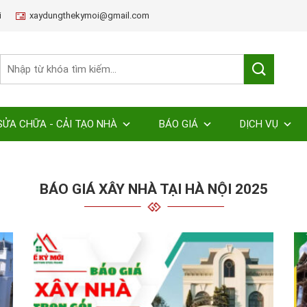
i
xaydungthekymoi@gmail.com
SỬA CHỮA - CẢI TẠO NHÀ
BÁO GIÁ
DỊCH VỤ
BÁO GIÁ XÂY NHÀ TẠI HÀ NỘI 2025