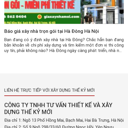
Báo giá xây nhà trọn gói tại Hà Đông Hà Nội
Bạn đang có ý định xây nhà tại Hà Đông? Chắc hẳn bạn đang
băn khoăn về chi phí xây dựng và tìm kiếm một đơn vị thi công
uy tín, phải không nào? Hà Đông ngày càng phát triển, nhà nhà
đua nhau xây mới. Nhưng tìm được nhà thầu ưng ý, giá cả […]
LIÊN HỆ TRỰC TIẾP VỚI XÂY DỰNG THẾ KỶ MỚI
CÔNG TY TNHH TƯ VẤN THIẾT KẾ VÀ XÂY
DỰNG THẾ KỶ MỚI
Địa chỉ 1: Ngõ 13 Phố Hồng Mai, Bạch Mai, Hai Bà Trưng, Hà Nội
Địa chỉ 2: Số 9 Ngõ 298/33/60 Đường Ngọc Hồi, Yên Ngưu,