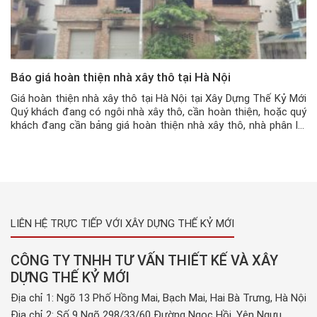
Báo giá hoàn thiện nhà xây thô tại Hà Nội
Giá hoàn thiện nhà xây thô tại Hà Nội tại Xây Dựng Thế Kỷ Mới
Quý khách đang có ngôi nhà xây thô, cần hoàn thiện, hoặc quý
khách đang cần bảng giá hoàn thiện nhà xây thô, nhà phân lô,
nhà mặt phố, Biệt thự…tại Hà Nội, có thể liên hệ ngay tới
Hotline […]
LIÊN HỆ TRỰC TIẾP VỚI XÂY DỰNG THẾ KỶ MỚI
CÔNG TY TNHH TƯ VẤN THIẾT KẾ VÀ XÂY
DỰNG THẾ KỶ MỚI
Địa chỉ 1: Ngõ 13 Phố Hồng Mai, Bạch Mai, Hai Bà Trưng, Hà Nội
Địa chỉ 2: Số 9 Ngõ 298/33/60 Đường Ngọc Hồi, Yên Ngưu,