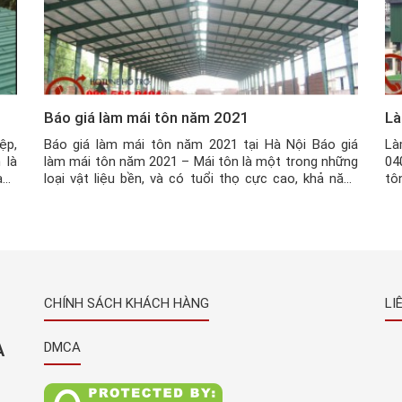
Báo giá làm mái tôn năm 2021
Là
ệp,
Báo giá làm mái tôn năm 2021 tại Hà Nội Báo giá
Là
 là
làm mái tôn năm 2021 – Mái tôn là một trong những
04
àng
loại vật liệu bền, và có tuổi thọ cực cao, khả năng
tô
 ưu
chịu mưa nắng, co, dãn nở theo thời tiết rất tốt.
ng
Chính vì thế, mái tôn tại Việt Nam […]
kh
CHÍNH SÁCH KHÁCH HÀNG
LI
À
DMCA