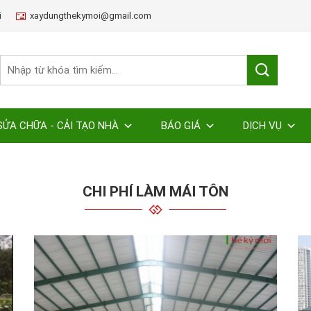
i
xaydungthekymoi@gmail.com
SỬA CHỮA - CẢI TẠO NHÀ
BÁO GIÁ
DỊCH VỤ
CHI PHÍ LÀM MÁI TÔN