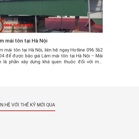
m mái tôn tại Hà Nội
m mái tôn tại Hà Nội, liên hệ ngay Hotline 096 562
04 để được báo giá Làm mái tôn tại Hà Nội – Mái
n là phần xây dựng khá quen thuộc đối với mọi
ôi nhà. Mái tôn được cấu tạo nên từ nhiều vât liệu
ác nhau như kim loại, thép không […]
ÊN HỆ VỚI THẾ KỶ MỚI QUA