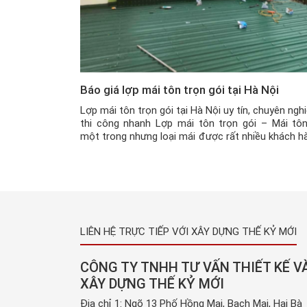
Báo giá lợp mái tôn trọn gói tại Hà Nội
Lợp mái tôn trọn gói tại Hà Nội uy tín, chuyên nghi
thi công nhanh Lợp mái tôn trọn gói – Mái tôn
một trong nhưng loại mái được rất nhiều khách h
hiện nay ưa chuộng và sử dụng bởi tính tiện lại và
điểm mà nó mang lại cực kỳ lớn. […]
LIÊN HỆ TRỰC TIẾP VỚI XÂY DỰNG THẾ KỶ MỚI
CÔNG TY TNHH TƯ VẤN THIẾT KẾ V
XÂY DỰNG THẾ KỶ MỚI
Địa chỉ 1: Ngõ 13 Phố Hồng Mai, Bạch Mai, Hai Bà