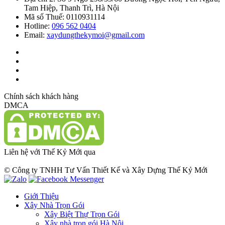
Tam Hiệp, Thanh Trì, Hà Nội
Mã số Thuế: 0110931114
Hotline:
096 562 0404
Email:
xaydungthekymoi@gmail.com
Chính sách khách hàng
DMCA
Liên hệ với Thế Kỷ Mới qua
© Công ty TNHH Tư Vấn Thiết Kế và Xây Dựng Thế Kỷ Mới
Giới Thiệu
Xây Nhà Trọn Gói
Xây Biệt Thự Trọn Gói
Xây nhà trọn gói Hà Nội