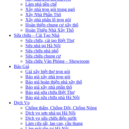
Làm nhà tiền chế
Xây nhà trọn gói trong ngõ
Xây Nhà Phần Thô
Xây nhà phân lô trọn gói
Hoàn thiện chung cư xây thô
Hoàn Thiện Nhà Xây Thô
Sửa chữa – Cải Tạo Nhà
Sửa chữa, cải tạo Biệt Thự
Sửa nhà tại Hà Nội
Sửa chữa nhà phố
Sửa chữa chung cư
Sửa chữa Văn Phòng – Showroom
Báo Giá
Giá xây biệt thự trọn gói
Báo giá xây nhà trọn gói
Báo giá hoàn thiện nhà xây thô
Báo giá xây nhà phần thô
Báo giá sửa chữa Biệt Thự
Báo giá sửa chữa nhà Hà Nội
Dịch Vụ
Chống thấm, Chống Dột, Chống Nóng
Dịch vụ sơn nhà tại Hà Nội
Dịch vụ sửa chữa điện nước
Làm cửa sắt, lan can, cầu thang
Làm mái tôn tại Hà Nội