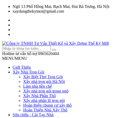
Ngõ 13 Phố Hồng Mai, Bạch Mai, Hai Bà Trưng, Hà Nội
xaydungthekymoi@gmail.com
Hotline tư vấn hỗ trợ
0965620404
MENU
MENU
Giới Thiệu
Xây Nhà Trọn Gói
Xây Biệt Thự Trọn Gói
Xây nhà trọn gói Hà Nội
Làm nhà tiền chế
Xây nhà trọn gói trong ngõ
Xây Nhà Phần Thô
Xây nhà phân lô trọn gói
Hoàn thiện chung cư xây thô
Hoàn Thiện Nhà Xây Thô
Sửa chữa - Cải Tạo Nhà