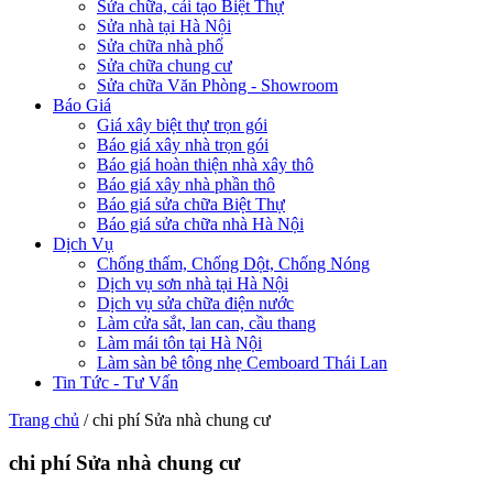
Sửa chữa, cải tạo Biệt Thự
Sửa nhà tại Hà Nội
Sửa chữa nhà phố
Sửa chữa chung cư
Sửa chữa Văn Phòng - Showroom
Báo Giá
Giá xây biệt thự trọn gói
Báo giá xây nhà trọn gói
Báo giá hoàn thiện nhà xây thô
Báo giá xây nhà phần thô
Báo giá sửa chữa Biệt Thự
Báo giá sửa chữa nhà Hà Nội
Dịch Vụ
Chống thấm, Chống Dột, Chống Nóng
Dịch vụ sơn nhà tại Hà Nội
Dịch vụ sửa chữa điện nước
Làm cửa sắt, lan can, cầu thang
Làm mái tôn tại Hà Nội
Làm sàn bê tông nhẹ Cemboard Thái Lan
Tin Tức - Tư Vấn
Trang chủ
/
chi phí Sửa nhà chung cư
chi phí Sửa nhà chung cư