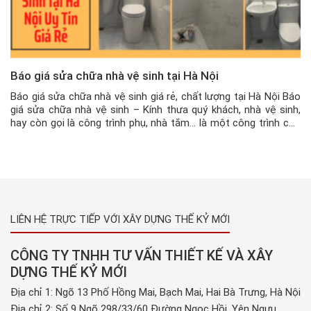
Báo giá sửa chữa nhà vệ sinh tại Hà Nội
Báo giá sửa chữa nhà vệ sinh giá rẻ, chất lượng tại Hà Nội Báo
giá sửa chữa nhà vệ sinh – Kính thưa quý khách, nhà vệ sinh,
hay còn gọi là công trình phụ, nhà tắm… là một công trình cực
kỳ quan trọng trong mỗi ngôi nhà. Gọi là công trình phụ, […]
LIÊN HỆ TRỰC TIẾP VỚI XÂY DỰNG THẾ KỶ MỚI
CÔNG TY TNHH TƯ VẤN THIẾT KẾ VÀ XÂY
DỰNG THẾ KỶ MỚI
Địa chỉ 1: Ngõ 13 Phố Hồng Mai, Bạch Mai, Hai Bà Trưng, Hà Nội
Địa chỉ 2: Số 9 Ngõ 298/33/60 Đường Ngọc Hồi, Yên Ngưu,