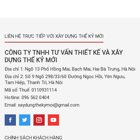
tới […]
LIÊN HỆ TRỰC TIẾP VỚI XÂY DỰNG THẾ KỶ MỚI
CÔNG TY TNHH TƯ VẤN THIẾT KẾ VÀ XÂY
DỰNG THẾ KỶ MỚI
Địa chỉ 1: Ngõ 13 Phố Hồng Mai, Bạch Mai, Hai Bà Trưng, Hà Nội
Địa chỉ 2: Số 9 Ngõ 298/33/60 Đường Ngọc Hồi, Yên Ngưu,
Tam Hiệp, Thanh Trì, Hà Nội
Mã số Thuế: 0110931114
Hotline:
096 562 0404
Email:
xaydungthekymoi@gmail.com
CHÍNH SÁCH KHÁCH HÀNG