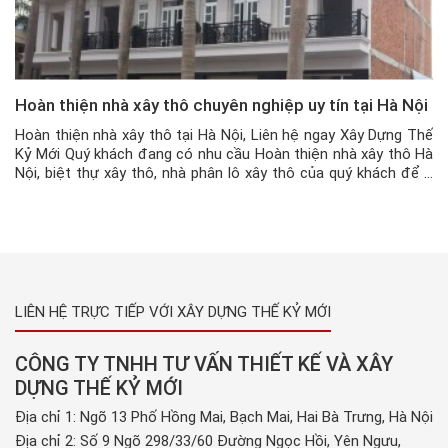
Hoàn thiện nhà xây thô chuyên nghiệp uy tín tại Hà Nội
Hoàn thiện nhà xây thô tại Hà Nội, Liên hệ ngay Xây Dựng Thế
Kỷ Mới Quý khách đang có nhu cầu Hoàn thiện nhà xây thô Hà
Nội, biệt thự xây thô, nhà phân lô xây thô của quý khách để ở
hoặc kinh doanh, hoặc để bán, đang cần tìm đơn vị uy […]
LIÊN HỆ TRỰC TIẾP VỚI XÂY DỰNG THẾ KỶ MỚI
CÔNG TY TNHH TƯ VẤN THIẾT KẾ VÀ XÂY
DỰNG THẾ KỶ MỚI
Địa chỉ 1: Ngõ 13 Phố Hồng Mai, Bạch Mai, Hai Bà Trưng, Hà Nội
Địa chỉ 2: Số 9 Ngõ 298/33/60 Đường Ngọc Hồi, Yên Ngưu,