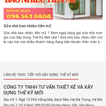
Sửa nhà bao nhiêu tiền m2
Sửa nhà bao nhiêu tiền m2 ? Xem ngay bảng giá sửa nhà trọn
gói của Xây Dựng Thế Kỷ Mới nhé ! Sửa nhà bao nhiêu tiền m2
là câu hỏi mà nhiều khách hàng đang băn khoăn thắc mắc khi
có nhu cầu sửa chữa nhà ở. Sửa nhà khác với xây nhà […]
LIÊN HỆ TRỰC TIẾP VỚI XÂY DỰNG THẾ KỶ MỚI
CÔNG TY TNHH TƯ VẤN THIẾT KẾ VÀ XÂY
DỰNG THẾ KỶ MỚI
Địa chỉ 1: Ngõ 13 Phố Hồng Mai, Bạch Mai, Hai Bà Trưng, Hà Nội
Địa chỉ 2: Số 9 Ngõ 298/33/60 Đường Ngọc Hồi, Yên Ngưu,