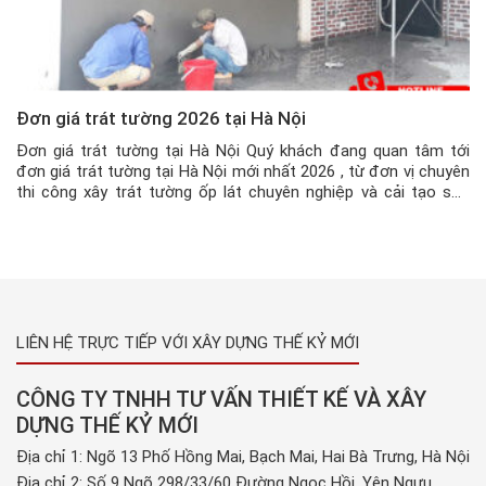
Đơn giá trát tường 2026 tại Hà Nội
Đơn giá trát tường tại Hà Nội Quý khách đang quan tâm tới
đơn giá trát tường tại Hà Nội mới nhất 2026 , từ đơn vị chuyên
thi công xây trát tường ốp lát chuyên nghiệp và cải tạo sửa
chữa nhà uy tín, thì hãy liên hệ ngay với Xây Dựng Thế Kỷ […]
LIÊN HỆ TRỰC TIẾP VỚI XÂY DỰNG THẾ KỶ MỚI
CÔNG TY TNHH TƯ VẤN THIẾT KẾ VÀ XÂY
DỰNG THẾ KỶ MỚI
Địa chỉ 1: Ngõ 13 Phố Hồng Mai, Bạch Mai, Hai Bà Trưng, Hà Nội
Địa chỉ 2: Số 9 Ngõ 298/33/60 Đường Ngọc Hồi, Yên Ngưu,