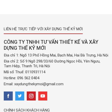
căn […]
LIÊN HỆ TRỰC TIẾP VỚI XÂY DỰNG THẾ KỶ MỚI
CÔNG TY TNHH TƯ VẤN THIẾT KẾ VÀ XÂY
DỰNG THẾ KỶ MỚI
Địa chỉ 1: Ngõ 13 Phố Hồng Mai, Bạch Mai, Hai Bà Trưng, Hà Nội
Địa chỉ 2: Số 9 Ngõ 298/33/60 Đường Ngọc Hồi, Yên Ngưu,
Tam Hiệp, Thanh Trì, Hà Nội
Mã số Thuế: 0110931114
Hotline:
096 562 0404
Email:
xaydungthekymoi@gmail.com
CHÍNH SÁCH KHÁCH HÀNG