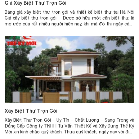
Giá Xây Biệt Thự Trọn Gói
Bảng giá xây biệt thự trọn gói và thiết kế biệt thự tại Hà Nội
Giá xây biệt thự trọn gói – Được sở hữu một căn biệt thự, là
mơ ước của rất nhiều người hiện nay, khi mà đô thị ngày càng
chật hẹp, đông đúc, quỹ đất đang thu nhỏ lại, thì […]
Xây Biệt Thự Trọn Gói
Xây Biệt Thự Trọn Gói – Uy Tín – Chất Lượng – Sạng Trọng và
Đẳng Cấp Công ty TNHH Tư Vấn Thiết Kế và Xây Dựng Thế Kỷ
Mới xin kính chào quý khách. Thưa quý khách, ngày nay với điều
kiện kinh tế vững mạnh, nhiều khách hàng muốn sở hữu những