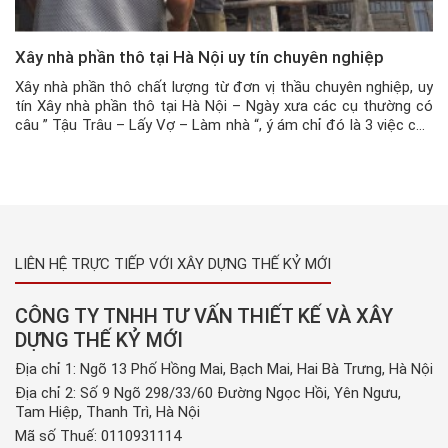
Xây nhà phần thô tại Hà Nội uy tín chuyên nghiệp
Xây nhà phần thô chất lượng từ đơn vị thầu chuyên nghiệp, uy
tín Xây nhà phần thô tại Hà Nội – Ngày xưa các cụ thường có
câu ” Tậu Trâu – Lấy Vợ – Làm nhà “, ý ám chỉ đó là 3 việc cực
lớn, trọng đại trong đời mỗi người đàn […]
LIÊN HỆ TRỰC TIẾP VỚI XÂY DỰNG THẾ KỶ MỚI
CÔNG TY TNHH TƯ VẤN THIẾT KẾ VÀ XÂY
DỰNG THẾ KỶ MỚI
Địa chỉ 1: Ngõ 13 Phố Hồng Mai, Bạch Mai, Hai Bà Trưng, Hà Nội
Địa chỉ 2: Số 9 Ngõ 298/33/60 Đường Ngọc Hồi, Yên Ngưu,
Tam Hiệp, Thanh Trì, Hà Nội
Mã số Thuế: 0110931114