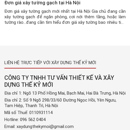
Đơn giá xây tường gạch tại Hà Nội
Đơn giá xây tường gạch mới nhất tại Hà Nội Gia chủ đang cần
xây tường gạch để ngăn phòng, cơi nới thêm tầng, hoặc làm
tường rào…đang cần tìm hiểu đơn giá xây tường bao nhiêu tiền
1m2 (tường không móng), thì có thể tham khảo đơn giá xây
tường gạch từ Công ty […]
LIÊN HỆ TRỰC TIẾP VỚI XÂY DỰNG THẾ KỶ MỚI
CÔNG TY TNHH TƯ VẤN THIẾT KẾ VÀ XÂY
DỰNG THẾ KỶ MỚI
Địa chỉ 1: Ngõ 13 Phố Hồng Mai, Bạch Mai, Hai Bà Trưng, Hà Nội
Địa chỉ 2: Số 9 Ngõ 298/33/60 Đường Ngọc Hồi, Yên Ngưu,
Tam Hiệp, Thanh Trì, Hà Nội
Mã số Thuế: 0110931114
Hotline:
096 562 0404
Email:
xaydungthekymoi@gmail.com