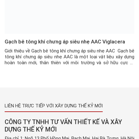
Gạch bê tông khí chưng áp siêu nhẹ AAC Viglacera
Giới thiệu về Gạch bê tông khí chưng áp siêu nhẹ AAC Gạch bê
tông khí chưng áp siêu nhẹ AAC là một loại vật liệu xây dựng
hoàn toàn mới, thân thiên với môi trường và sở hữu cực kỳ
nhiều ưu điểm so với các mẫu gạch truyền thống hiện nay như
khả […]
LIÊN HỆ TRỰC TIẾP VỚI XÂY DỰNG THẾ KỶ MỚI
CÔNG TY TNHH TƯ VẤN THIẾT KẾ VÀ XÂY
DỰNG THẾ KỶ MỚI
Địa chỉ 1: Ngõ 13 Phố Hồng Mai, Bạch Mai, Hai Bà Trưng, Hà Nội