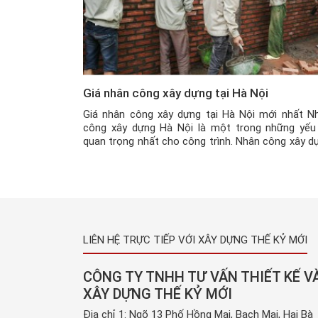
Giá nhân công xây dựng tại Hà Nội
Giá nhân công xây dựng tại Hà Nội mới nhất N
công xây dựng Hà Nội là một trong những yếu
quan trọng nhất cho công trình. Nhân công xây d
có tốt, kinh nghiệm, làm việc có tâm thì mới m
lại giá trị cho công trình bền vững. Tại Hà Nội, n
[…]
LIÊN HỆ TRỰC TIẾP VỚI XÂY DỰNG THẾ KỶ MỚI
CÔNG TY TNHH TƯ VẤN THIẾT KẾ V
XÂY DỰNG THẾ KỶ MỚI
Địa chỉ 1: Ngõ 13 Phố Hồng Mai, Bạch Mai, Hai Bà