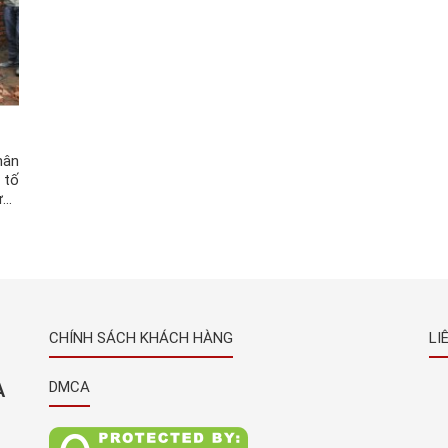
hân
 tố
ựng
ang
hân
CHÍNH SÁCH KHÁCH HÀNG
LI
À
DMCA