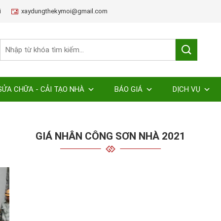
i
xaydungthekymoi@gmail.com
SỬA CHỮA - CẢI TẠO NHÀ
BÁO GIÁ
DỊCH VỤ
GIÁ NHÂN CÔNG SƠN NHÀ 2021