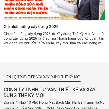
Giá nhân công xây dựng 2026
Giá nhân công xây dựng 2026 từ Xây dựng Thế Kỷ Mới Giá nhân
công xây dựng 2026 là điều mà khách hàng cực kỳ quan tâm
khi đang có nhu cầu sửa chữa, xây mới nhà và các hạng mục
công trình khác hiện nay. Nhân công xây dựng là điều cốt lõi
trong […]
LIÊN HỆ TRỰC TIẾP VỚI XÂY DỰNG THẾ KỶ MỚI
CÔNG TY TNHH TƯ VẤN THIẾT KẾ VÀ XÂY
DỰNG THẾ KỶ MỚI
Địa chỉ 1: Ngõ 13 Phố Hồng Mai, Bạch Mai, Hai Bà Trưng, Hà Nội
Địa chỉ 2: Số 9 Ngõ 298/33/60 Đường Ngọc Hồi, Yên Ngưu,