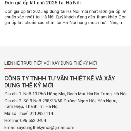
Đơn giá ốp lát nhà 2025 tại Hà Nội
Đơn giá ốp lát 2025 áp dụng tại Hà Nội mới nhất Đơn giá ốp lát
chuẩn xác nhất tại Hà Nội Quý khách đang cần tham khảo Đơn
giá ốp lát chuẩn xác nhất tại Hà Nội hạng mục như : Nền, nhà
vệ sinh, tường, sân…tại Hà Nội, thì có thể liên hệ […]
LIÊN HỆ TRỰC TIẾP VỚI XÂY DỰNG THẾ KỶ MỚI
CÔNG TY TNHH TƯ VẤN THIẾT KẾ VÀ XÂY
DỰNG THẾ KỶ MỚI
Địa chỉ 1: Ngõ 13 Phố Hồng Mai, Bạch Mai, Hai Bà Trưng, Hà Nội
Địa chỉ 2: Số 9 Ngõ 298/33/60 Đường Ngọc Hồi, Yên Ngưu,
Tam Hiệp, Thanh Trì, Hà Nội
Mã số Thuế: 0110931114
Hotline:
096 562 0404
Email:
xaydungthekymoi@gmail.com