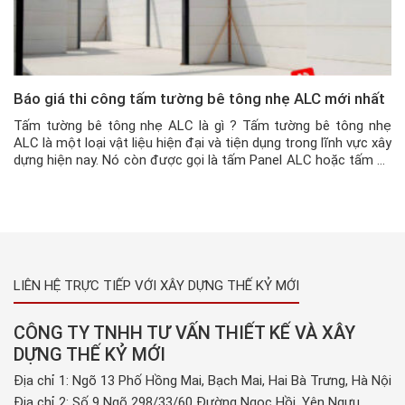
Báo giá thi công tấm tường bê tông nhẹ ALC mới nhất
Tấm tường bê tông nhẹ ALC là gì ? Tấm tường bê tông nhẹ
ALC là một loại vật liệu hiện đại và tiện dụng trong lĩnh vực xây
dựng hiện nay. Nó còn được gọi là tấm Panel ALC hoặc tấm bê
tông nhẹ khí chưng áp ALC. Đây là sản phẩm nổi bật […]
LIÊN HỆ TRỰC TIẾP VỚI XÂY DỰNG THẾ KỶ MỚI
CÔNG TY TNHH TƯ VẤN THIẾT KẾ VÀ XÂY
DỰNG THẾ KỶ MỚI
Địa chỉ 1: Ngõ 13 Phố Hồng Mai, Bạch Mai, Hai Bà Trưng, Hà Nội
Địa chỉ 2: Số 9 Ngõ 298/33/60 Đường Ngọc Hồi, Yên Ngưu,