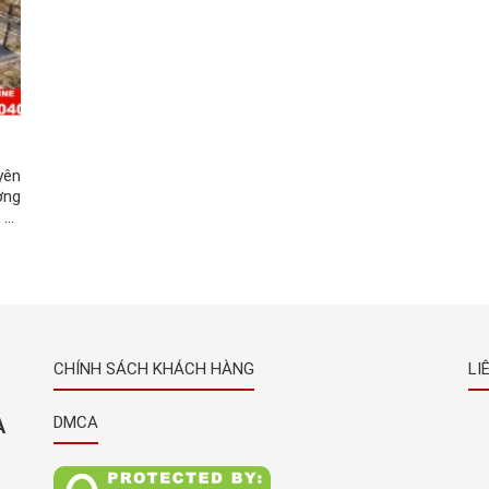
yên
ởng
 từ
ếm.
nhà
CHÍNH SÁCH KHÁCH HÀNG
LI
À
DMCA