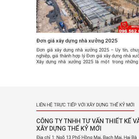
Đơn giá xây dựng nhà xưởng 2025
Đơn giá xây dựng nhà xưởng 2025 – Uy tín, chu
nghiệp, giá thành hợp lý Đơn giá xây dựng nhà xư
Xây dựng nhà xưởng 2025 là một trong những
khóa được rất nhiều các chủ doanh nghiệp tìm ki
Với công nghệ hiện đại ngày nay, việc xây dựng 
xưởng đã […]
LIÊN HỆ TRỰC TIẾP VỚI XÂY DỰNG THẾ KỶ MỚI
CÔNG TY TNHH TƯ VẤN THIẾT KẾ V
XÂY DỰNG THẾ KỶ MỚI
Địa chỉ 1: Ngõ 13 Phố Hồng Mai, Bạch Mai, Hai Bà