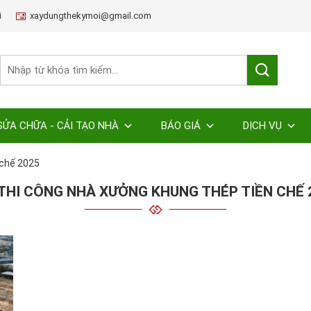
i
xaydungthekymoi@gmail.com
SỬA CHỮA - CẢI TẠO NHÀ
BÁO GIÁ
DỊCH VỤ
 chế 2025
 THI CÔNG NHÀ XƯỞNG KHUNG THÉP TIỀN CHẾ 