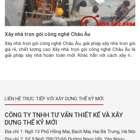
Xây nhà trọn gói công nghệ Châu Âu
Xây nhà trọn gói công nghệ Châu Âu, giải pháp xây nhà trọn gói
giá rẻ, chất lượng cao Xây nhà trọn gói công nghệ Châu Âu là
giải pháp xây nhà hoàn toàn mới. Khác hẳn với cách xây nhà
truyền thống hiện nay, thì Xây Nhà Trọn Gói Công Nghệ Châu
Âu mang […]
LIÊN HỆ TRỰC TIẾP VỚI XÂY DỰNG THẾ KỶ MỚI
CÔNG TY TNHH TƯ VẤN THIẾT KẾ VÀ XÂY
DỰNG THẾ KỶ MỚI
Địa chỉ 1: Ngõ 13 Phố Hồng Mai, Bạch Mai, Hai Bà Trưng, Hà Nội
Địa chỉ 2: Số 9 Ngõ 298/33/60 Đường Ngọc Hồi, Yên Ngưu,