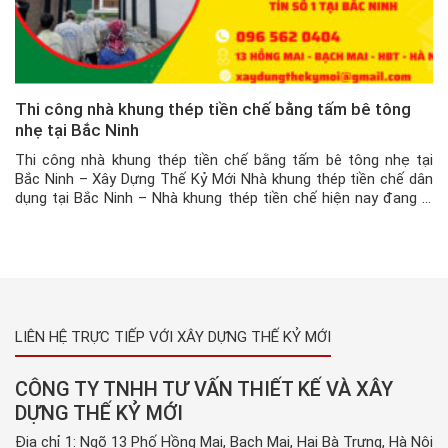
Thi công nhà khung thép tiền chế bằng tấm bê tông
nhẹ tại Bắc Ninh
Thi công nhà khung thép tiền chế bằng tấm bê tông nhẹ tại
Bắc Ninh – Xây Dựng Thế Kỷ Mới Nhà khung thép tiền chế dân
dụng tại Bắc Ninh – Nhà khung thép tiền chế hiện nay đang là
một trong những mẫu nhà phổ biến được rất nhiều khách hàng
trên toàn […]
LIÊN HỆ TRỰC TIẾP VỚI XÂY DỰNG THẾ KỶ MỚI
CÔNG TY TNHH TƯ VẤN THIẾT KẾ VÀ XÂY
DỰNG THẾ KỶ MỚI
Địa chỉ 1: Ngõ 13 Phố Hồng Mai, Bạch Mai, Hai Bà Trưng, Hà Nội