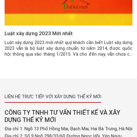
Luật xây dựng 2023 Mới nhất
Luật xây dựng 2023 mới nhất quý khách cần biết Luật xây dựng
2023 vẫn là bộ luật xây dựng chuẩn từ năm 2014, được quốc
hội thông qua vào tháng 1/2015. Và cho đến nay, vẫn chưa có
sự thay đổi nào đáng kể để bổ sung hoặc thay thế so với Luật
xây […]
LIÊN HỆ TRỰC TIẾP VỚI XÂY DỰNG THẾ KỶ MỚI
CÔNG TY TNHH TƯ VẤN THIẾT KẾ VÀ XÂY
DỰNG THẾ KỶ MỚI
Địa chỉ 1: Ngõ 13 Phố Hồng Mai, Bạch Mai, Hai Bà Trưng, Hà Nội
Địa chỉ 2: Số 9 Ngõ 298/33/60 Đường Ngọc Hồi, Yên Ngưu,