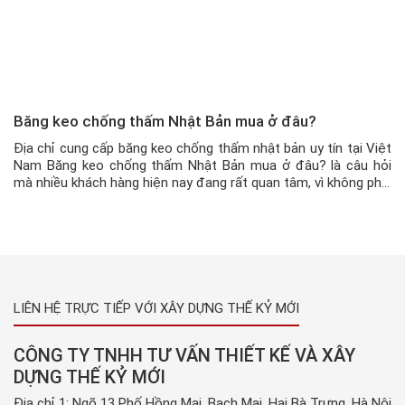
Băng keo chống thấm Nhật Bản mua ở đâu?
Địa chỉ cung cấp băng keo chống thấm nhật bản uy tín tại Việt
Nam Băng keo chống thấm Nhật Bản mua ở đâu? là câu hỏi
mà nhiều khách hàng hiện nay đang rất quan tâm, vì không phải
ai cũng ở gần địa chỉ bán sản phẩm. Vậy mua ở đâu uy tín, […]
LIÊN HỆ TRỰC TIẾP VỚI XÂY DỰNG THẾ KỶ MỚI
CÔNG TY TNHH TƯ VẤN THIẾT KẾ VÀ XÂY
DỰNG THẾ KỶ MỚI
Địa chỉ 1: Ngõ 13 Phố Hồng Mai, Bạch Mai, Hai Bà Trưng, Hà Nội