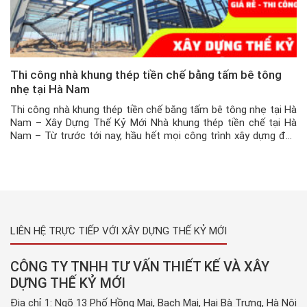
Thi công nhà khung thép tiền chế bằng tấm bê tông
nhẹ tại Hà Nam
Thi công nhà khung thép tiền chế bằng tấm bê tông nhẹ tại Hà
Nam – Xây Dựng Thế Kỷ Mới Nhà khung thép tiền chế tại Hà
Nam – Từ trước tới nay, hầu hết mọi công trình xây dựng đều
sẽ được thi công theo kiểu truyền thống với bê tông, cốt thép,
[…]
LIÊN HỆ TRỰC TIẾP VỚI XÂY DỰNG THẾ KỶ MỚI
CÔNG TY TNHH TƯ VẤN THIẾT KẾ VÀ XÂY
DỰNG THẾ KỶ MỚI
Địa chỉ 1: Ngõ 13 Phố Hồng Mai, Bạch Mai, Hai Bà Trưng, Hà Nội