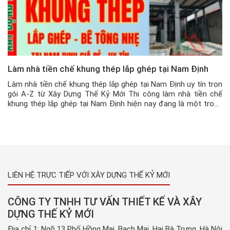
Làm nhà tiền chế khung thép lắp ghép tại Nam Định
Làm nhà tiền chế khung thép lắp ghép tại Nam Định uy tín trọn
gói A-Z từ Xây Dựng Thế Kỷ Mới Thi công làm nhà tiền chế
khung thép lắp ghép tại Nam Định hiện nay đang là một trong
những xu hướng xây nhà, làm nhà được rất nhiều khách hàng
tại Nam […]
LIÊN HỆ TRỰC TIẾP VỚI XÂY DỰNG THẾ KỶ MỚI
CÔNG TY TNHH TƯ VẤN THIẾT KẾ VÀ XÂY
DỰNG THẾ KỶ MỚI
Địa chỉ 1: Ngõ 13 Phố Hồng Mai, Bạch Mai, Hai Bà Trưng, Hà Nội