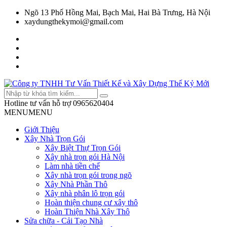
Ngõ 13 Phố Hồng Mai, Bạch Mai, Hai Bà Trưng, Hà Nội
xaydungthekymoi@gmail.com
Hotline tư vấn hỗ trợ
0965620404
MENU
MENU
Giới Thiệu
Xây Nhà Trọn Gói
Xây Biệt Thự Trọn Gói
Xây nhà trọn gói Hà Nội
Làm nhà tiền chế
Xây nhà trọn gói trong ngõ
Xây Nhà Phần Thô
Xây nhà phân lô trọn gói
Hoàn thiện chung cư xây thô
Hoàn Thiện Nhà Xây Thô
Sửa chữa - Cải Tạo Nhà