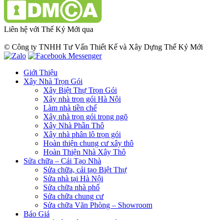
Liên hệ với Thế Kỷ Mới qua
© Công ty TNHH Tư Vấn Thiết Kế và Xây Dựng Thế Kỷ Mới
Giới Thiệu
Xây Nhà Trọn Gói
Xây Biệt Thự Trọn Gói
Xây nhà trọn gói Hà Nội
Làm nhà tiền chế
Xây nhà trọn gói trong ngõ
Xây Nhà Phần Thô
Xây nhà phân lô trọn gói
Hoàn thiện chung cư xây thô
Hoàn Thiện Nhà Xây Thô
Sửa chữa – Cải Tạo Nhà
Sửa chữa, cải tạo Biệt Thự
Sửa nhà tại Hà Nội
Sửa chữa nhà phố
Sửa chữa chung cư
Sửa chữa Văn Phòng – Showroom
Báo Giá