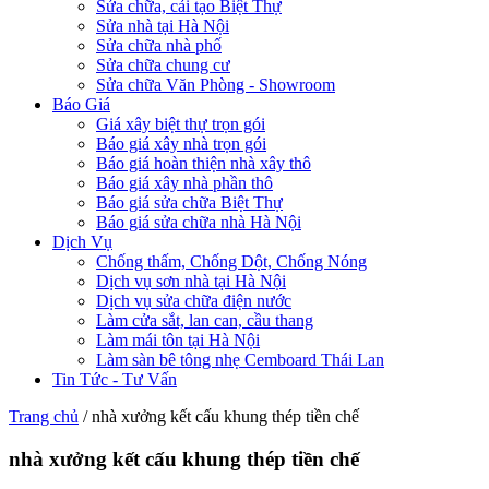
Sửa chữa, cải tạo Biệt Thự
Sửa nhà tại Hà Nội
Sửa chữa nhà phố
Sửa chữa chung cư
Sửa chữa Văn Phòng - Showroom
Báo Giá
Giá xây biệt thự trọn gói
Báo giá xây nhà trọn gói
Báo giá hoàn thiện nhà xây thô
Báo giá xây nhà phần thô
Báo giá sửa chữa Biệt Thự
Báo giá sửa chữa nhà Hà Nội
Dịch Vụ
Chống thấm, Chống Dột, Chống Nóng
Dịch vụ sơn nhà tại Hà Nội
Dịch vụ sửa chữa điện nước
Làm cửa sắt, lan can, cầu thang
Làm mái tôn tại Hà Nội
Làm sàn bê tông nhẹ Cemboard Thái Lan
Tin Tức - Tư Vấn
Trang chủ
/
nhà xưởng kết cấu khung thép tiền chế
nhà xưởng kết cấu khung thép tiền chế