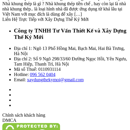
Nhà khung thép là gì ? Nhà khung thép tiền chế , hay còn lại là nhà
nhà khung thép.. là loại hình nhà đã được ứng dụng từ khá lâu tại
Việt Nam với mục đích là dùng để xây […]
Liên Hệ Trực Tiếp với Xây Dựng Thế Kỷ Mới
Công ty TNHH Tư Vấn Thiết Kế và Xây Dựng
Thế Kỷ Mới
Địa chỉ 1: Ngõ 13 Phố Hồng Mai, Bạch Mai, Hai Bà Trưng,
Hà Nội
Địa chỉ 2: Số 9 Ngõ 298/33/60 Đường Ngọc Hồi, Yên Ngưu,
Tam Hiệp, Thanh Trì, Hà Nội
Mã số Thuế: 0110931114
Hotline:
096 562 0404
Email:
xaydungthekymoi@gmail.com
Chính sách khách hàng
DMCA