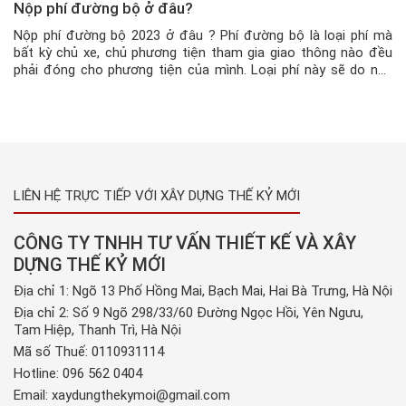
Nộp phí đường bộ ở đâu?
Nộp phí đường bộ 2023 ở đâu ? Phí đường bộ là loại phí mà
bất kỳ chủ xe, chủ phương tiện tham gia giao thông nào đều
phải đóng cho phương tiện của mình. Loại phí này sẽ do nhà
nước và các cơ quan có thẩm quyền thu, nhằm mục đích để
bảo […]
LIÊN HỆ TRỰC TIẾP VỚI XÂY DỰNG THẾ KỶ MỚI
CÔNG TY TNHH TƯ VẤN THIẾT KẾ VÀ XÂY
DỰNG THẾ KỶ MỚI
Địa chỉ 1: Ngõ 13 Phố Hồng Mai, Bạch Mai, Hai Bà Trưng, Hà Nội
Địa chỉ 2: Số 9 Ngõ 298/33/60 Đường Ngọc Hồi, Yên Ngưu,
Tam Hiệp, Thanh Trì, Hà Nội
Mã số Thuế: 0110931114
Hotline:
096 562 0404
Email:
xaydungthekymoi@gmail.com