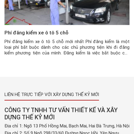
Phí đăng kiểm xe ô tô 5 chỗ
Phí đăng kiểm xe ô tô 5 chỗ mới nhất Phí đăng kiểm là một
loại phí bắt buộc dành cho các chủ phương tiện khi đi đăng
kiểm phương tiện của mình. Đăng kiểm là việc bắt buộc của
các chủ phương tiện khi đến định kỳ hoặc khi mới mua xe. Phí
đường […]
LIÊN HỆ TRỰC TIẾP VỚI XÂY DỰNG THẾ KỶ MỚI
CÔNG TY TNHH TƯ VẤN THIẾT KẾ VÀ XÂY
DỰNG THẾ KỶ MỚI
Địa chỉ 1: Ngõ 13 Phố Hồng Mai, Bạch Mai, Hai Bà Trưng, Hà Nội
Địa chỉ 2: Số 9 Ngõ 298/33/60 Đường Ngọc Hồi, Yên Ngưu,