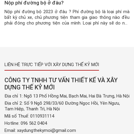
Nộp phí đường bộ ở đâu?
Nộp phí đường bộ 2023 ở đâu ? Phí đường bộ là loại phí mà
bất kỳ chủ xe, chủ phương tiện tham gia giao thông nào đều
phải đóng cho phương tiện của mình. Loại phí này sẽ do nhà
nước và các cơ quan có thẩm quyền thu, nhằm mục đích để
bảo […]
LIÊN HỆ TRỰC TIẾP VỚI XÂY DỰNG THẾ KỶ MỚI
CÔNG TY TNHH TƯ VẤN THIẾT KẾ VÀ XÂY
DỰNG THẾ KỶ MỚI
Địa chỉ 1: Ngõ 13 Phố Hồng Mai, Bạch Mai, Hai Bà Trưng, Hà Nội
Địa chỉ 2: Số 9 Ngõ 298/33/60 Đường Ngọc Hồi, Yên Ngưu,
Tam Hiệp, Thanh Trì, Hà Nội
Mã số Thuế: 0110931114
Hotline:
096 562 0404
Email:
xaydungthekymoi@gmail.com