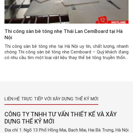
Thi công sàn bê tông nhẹ Thái Lan CemBoard tại Hà
Nội
Thi công sàn bê tông nhẹ tại Hà Nội uy tín, chất lượng, nhanh
chóng Thi công sàn bê tông nhẹ Cemboard – Quý khách đang
có nhu cầu tìm một loại vật liệu thay thế bê tông truyền thống,
thi công nhanh gọn và giá thành hợp lý, nhưng chất lượng và độ
chắc […]
LIÊN HỆ TRỰC TIẾP VỚI XÂY DỰNG THẾ KỶ MỚI
CÔNG TY TNHH TƯ VẤN THIẾT KẾ VÀ XÂY
DỰNG THẾ KỶ MỚI
Địa chỉ 1: Ngõ 13 Phố Hồng Mai, Bạch Mai, Hai Bà Trưng, Hà Nội