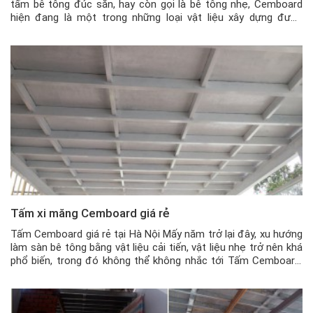
tấm bê tông đúc sẵn, hay còn gọi là bê tông nhẹ, Cemboard
hiện đang là một trong những loại vật liệu xây dựng được
nhiều khách hàng quan tâm và tìm hiểu. Với ưu điểm là đúc
sẵn, chất […]
Tấm xi măng Cemboard giá rẻ
Tấm Cemboard giá rẻ tại Hà Nội Mấy năm trở lại đây, xu hướng
làm sàn bê tông bằng vật liệu cải tiến, vật liệu nhẹ trở nên khá
phổ biến, trong đó không thể không nhắc tới Tấm Cemboard.
Đây là tấm xi măng nhẹ giá rẻ, nhưng chất lượng cực kỳ tốt và
[…]