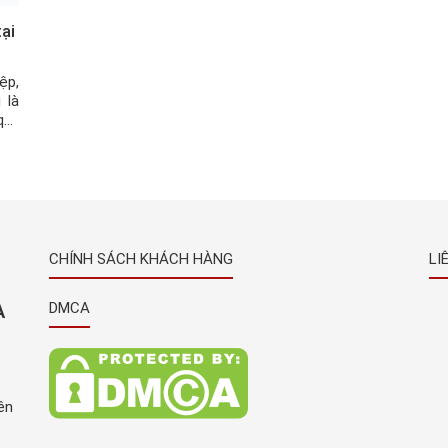
ại
ệp,
 là
quý
rất
CHÍNH SÁCH KHÁCH HÀNG
LI
À
DMCA
ên