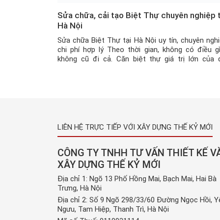
Sửa chữa, cải tạo Biệt Thự chuyên nghiệp t
Hà Nội
Sửa chữa Biệt Thự tại Hà Nội uy tín, chuyên nghi
chi phí hợp lý Theo thời gian, không có điều gì
không cũ đi cả. Căn biệt thự giá trị lớn của 
khách, sau thời gian dài, mặc dù chất lượng xây 
tốt, nhưng bề ngoài đã ám dấu hiệu của […]
LIÊN HỆ TRỰC TIẾP VỚI XÂY DỰNG THẾ KỶ MỚI
CÔNG TY TNHH TƯ VẤN THIẾT KẾ V
XÂY DỰNG THẾ KỶ MỚI
Địa chỉ 1: Ngõ 13 Phố Hồng Mai, Bạch Mai, Hai Bà
Trưng, Hà Nội
Địa chỉ 2: Số 9 Ngõ 298/33/60 Đường Ngọc Hồi, Y
Ngưu, Tam Hiệp, Thanh Trì, Hà Nội