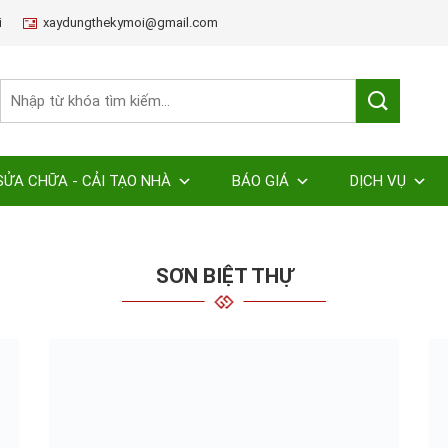
i
xaydungthekymoi@gmail.com
SỬA CHỮA - CẢI TẠO NHÀ
BÁO GIÁ
DỊCH VỤ
SƠN BIỆT THỰ