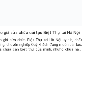
o giá sửa chữa cải tạo Biệt Thự tại Hà Nội
o giá sửa chữa Biệt Thự tại Hà Nội uy tín, chất
ợng, chuyên nghiệp Quý khách đang muốn cải tạo,
a chữa căn biệt thự của mình, nhưng chưa nắm
ng được về giá sửa chữa, cải tạo Biệt Thự, thì hãy
am khảo ngay bảng dự toán chi phí cải tạo sửa
ữa […]