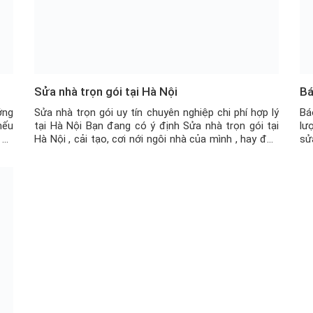
Sửa nhà trọn gói tại Hà Nội
Bá
ớng
Sửa nhà trọn gói uy tín chuyên nghiệp chi phí hợp lý
Bá
nếu
tại Hà Nội Bạn đang có ý định Sửa nhà trọn gói tại
lư
 10
Hà Nội , cải tạo, cơi nới ngôi nhà của mình , hay đơn
sử
 so
giản là bạn muốn thay đổi kiến trúc, màu sơn, để làm
vữ
cho ngôi nhà của […]
th
ch