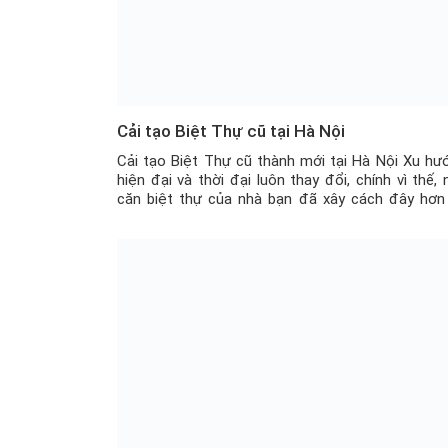
Cải tạo Biệt Thự cũ tại Hà Nội
Cải tạo Biệt Thự cũ thành mới tại Hà Nội Xu hư
hiện đại và thời đại luôn thay đổi, chính vì thế, 
căn biệt thự của nhà bạn đã xây cách đây hơn
năm, có thể nó vẫn còn rất tốt, nhưng đã lỗi thời
với thời đại. Đã đến lúc […]