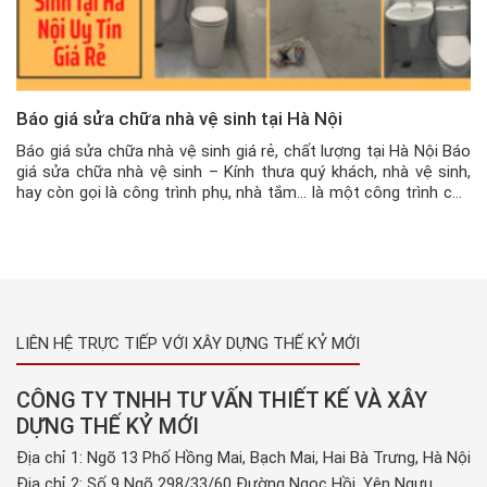
Báo giá sửa chữa nhà vệ sinh tại Hà Nội
Báo giá sửa chữa nhà vệ sinh giá rẻ, chất lượng tại Hà Nội Báo
giá sửa chữa nhà vệ sinh – Kính thưa quý khách, nhà vệ sinh,
hay còn gọi là công trình phụ, nhà tắm… là một công trình cực
kỳ quan trọng trong mỗi ngôi nhà. Gọi là công trình phụ, […]
LIÊN HỆ TRỰC TIẾP VỚI XÂY DỰNG THẾ KỶ MỚI
CÔNG TY TNHH TƯ VẤN THIẾT KẾ VÀ XÂY
DỰNG THẾ KỶ MỚI
Địa chỉ 1: Ngõ 13 Phố Hồng Mai, Bạch Mai, Hai Bà Trưng, Hà Nội
Địa chỉ 2: Số 9 Ngõ 298/33/60 Đường Ngọc Hồi, Yên Ngưu,