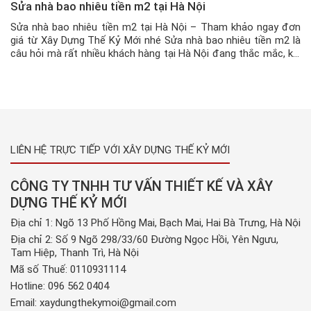
Sửa nhà bao nhiêu tiền m2 tại Hà Nội
Sửa nhà bao nhiêu tiền m2 tại Hà Nội – Tham khảo ngay đơn
giá từ Xây Dựng Thế Kỷ Mới nhé Sửa nhà bao nhiêu tiền m2 là
câu hỏi mà rất nhiều khách hàng tại Hà Nội đang thắc mắc, khi
có nhu cầu cần sửa chữa căn nhà của mình. Vì băn […]
LIÊN HỆ TRỰC TIẾP VỚI XÂY DỰNG THẾ KỶ MỚI
CÔNG TY TNHH TƯ VẤN THIẾT KẾ VÀ XÂY
DỰNG THẾ KỶ MỚI
Địa chỉ 1: Ngõ 13 Phố Hồng Mai, Bạch Mai, Hai Bà Trưng, Hà Nội
Địa chỉ 2: Số 9 Ngõ 298/33/60 Đường Ngọc Hồi, Yên Ngưu,
Tam Hiệp, Thanh Trì, Hà Nội
Mã số Thuế: 0110931114
Hotline:
096 562 0404
Email:
xaydungthekymoi@gmail.com