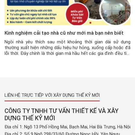
Kinh nghiệm cải tạo nhà cũ như mới mà bạn nên biết
Ngôi nhà yêu thích sau một khoảng thời gian dài sử dụng
thường xuất hiện những dấu hiệu hư hỏng, xuống cấp hoặc đã
lỗi thời. Đây chính là thời gian mà hầu hết các gia đình đều tìm
đến giải pháp cải tạo nhà cũ. Vậy khi sửa chữa cải tạo nhà cũ
cần […]
LIÊN HỆ TRỰC TIẾP VỚI XÂY DỰNG THẾ KỶ MỚI
CÔNG TY TNHH TƯ VẤN THIẾT KẾ VÀ XÂY
DỰNG THẾ KỶ MỚI
Địa chỉ 1: Ngõ 13 Phố Hồng Mai, Bạch Mai, Hai Bà Trưng, Hà Nội
Địa chỉ 2: Số 9 Ngõ 298/33/60 Đường Ngọc Hồi, Yên Ngưu,