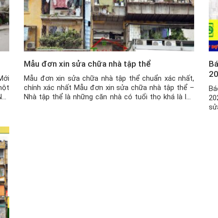
Mẫu đơn xin sửa chữa nhà tập thể
Bá
2
Mới
Mẫu đơn xin sửa chữa nhà tập thể chuẩn xác nhất,
một
chính xác nhất Mẫu đơn xin sửa chữa nhà tập thể –
Bá
ội,
Nhà tập thể là những căn nhà có tuổi thọ khá là lâu
20
 hộ
rồi. Có những căn nhà tập thể từ thời pháp thuộc,
sử
chính vì thế, cho đến nay, các căn […]
na
đòi