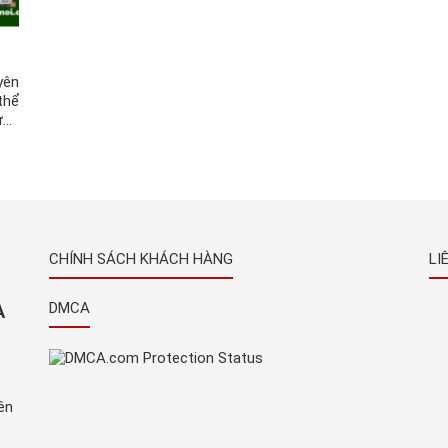
yên
thể
ưng
 kỷ
CHÍNH SÁCH KHÁCH HÀNG
LI
À
DMCA
ên