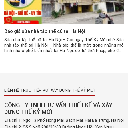
Báo giá sửa nhà tập thể cũ tại Hà Nội
Sửa nhà tập thể cũ tại Hà Nội – Gọi ngay Thế Kỷ Mới nhé Sửa
nhà tập thể tại Hà Nội – Nhà tập thể là một trong những mô
hình nhà ở phổ biến nhất tại Hà Nội, có từ thời Pháp, cho đến
ngày hôm nay, các căn hộ tập thể vẫn […]
LIÊN HỆ TRỰC TIẾP VỚI XÂY DỰNG THẾ KỶ MỚI
CÔNG TY TNHH TƯ VẤN THIẾT KẾ VÀ XÂY
DỰNG THẾ KỶ MỚI
Địa chỉ 1: Ngõ 13 Phố Hồng Mai, Bạch Mai, Hai Bà Trưng, Hà Nội
Địa chỉ 2: Số 9 Ngõ 298/33/60 Đường Ngọc Hồi, Yên Ngưu,