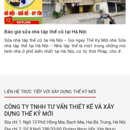
Báo giá sửa nhà tập thể cũ tại Hà Nội
Sửa nhà tập thể cũ tại Hà Nội – Gọi ngay Thế Kỷ Mới nhé Sửa
nhà tập thể tại Hà Nội – Nhà tập thể là một trong những mô
hình nhà ở phổ biến nhất tại Hà Nội, có từ thời Pháp, cho đến
ngày hôm nay, các căn hộ tập thể vẫn […]
LIÊN HỆ TRỰC TIẾP VỚI XÂY DỰNG THẾ KỶ MỚI
CÔNG TY TNHH TƯ VẤN THIẾT KẾ VÀ XÂY
DỰNG THẾ KỶ MỚI
Địa chỉ 1: Ngõ 13 Phố Hồng Mai, Bạch Mai, Hai Bà Trưng, Hà Nội
Địa chỉ 2: Số 9 Ngõ 298/33/60 Đường Ngọc Hồi, Yên Ngưu,